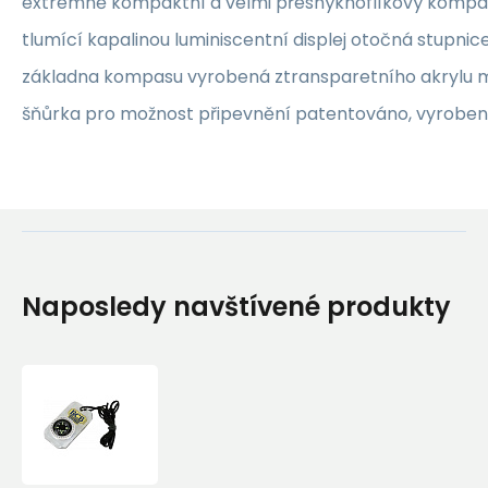
extrémně kompaktní a velmi přesnýknoflíkový kompa
tlumící kapalinou luminiscentní displej otočná stupnic
základna kompasu vyrobená ztransparetního akrylu 
šňůrka pro možnost připevnění patentováno, vyroben
Naposledy navštívené produkty
BCB
Adventure
mini
kompas