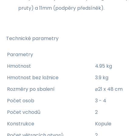
pruty) a 11mm (podpěry předsíněk).
Technické parametry
Parametry
Hmotnost
4.95 kg
Hmotnost bez ložnice
3.9 kg
Rozměry po sbalení
⌀21 x 48 cm
Počet osob
3 - 4
Počet vchodů
2
Konstrukce
Kopule
Počet větracích otvorů
2