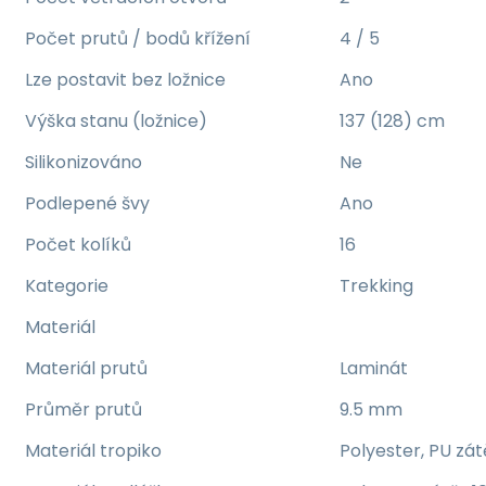
Počet prutů / bodů křížení
4 / 5
Lze postavit bez ložnice
Ano
Výška stanu (ložnice)
137 (128) cm
Silikonizováno
Ne
Podlepené švy
Ano
Počet kolíků
16
Kategorie
Trekking
Materiál
Materiál prutů
Laminát
Průměr prutů
9.5 mm
Materiál tropiko
Polyester, PU z