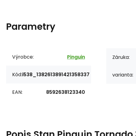
Parametry
Výrobce:
Pinguin
Záruka:
Kód:
i538_1382613891421358337
varianta:
EAN:
8592638123340
Popis
Stan Pinguin Tornado 