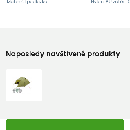
Materiál podlážka
Nylon, PU zátěr
Naposledy navštívené produkty
Stan
Pinguin
Tornado
3