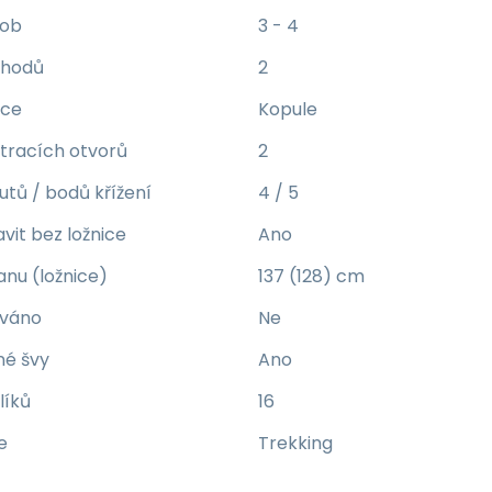
sob
3 - 4
chodů
2
kce
Kopule
tracích otvorů
2
utů / bodů křížení
4 / 5
vit bez ložnice
Ano
anu (ložnice)
137 (128) cm
ováno
Ne
né švy
Ano
líků
16
e
Trekking