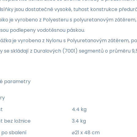
síňky jsou dostatečně vysoké, tuhost konstrukce předurču
piko je vyrobeno z Polyesteru s polyuretanovým zátěrem,
 jsou podlepeny vodotěsnou páskou.
lážka je vyrobena z Nylonu s Polyuretanovým zátěrem, p
y se skládají z Duralových (7001) segmentů o průměru 9
é parametry
ry
t
4.4 kg
 bez ložnice
3.4 kg
po sbalení
⌀21 x 48 cm