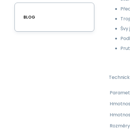
Před
BLOG
Tro
Švy
Pod
Prut
Technick
Paramet
Hmotnos
Hmotnost
Rozměry 