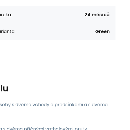
ruka:
24 měsíců
rianta:
Green
lu
i osoby s dvěma vchody a předsíňkami a s dvěma
a s dvěma příčnými vrcholovými pruty.