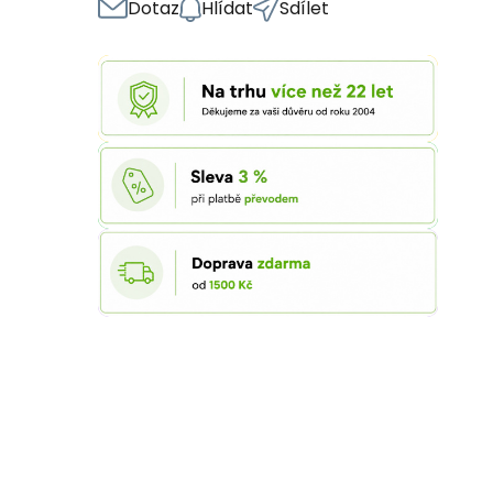
Dotaz
Hlídat
Sdílet