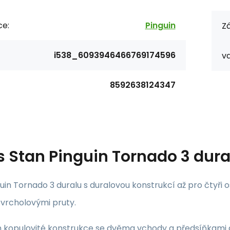
ce:
Pinguin
Zá
i538_6093946466769174596
va
8592638124347
s
Stan Pinguin Tornado 3 dura
uin Tornado 3 duralu s duralovou konstrukcí až pro čtyř
 vrcholovými pruty.
n kopulovité konstrukce se dvěma vchody a předsíňkami 