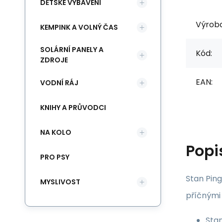
DĚTSKÉ VYBAVENÍ
Výrob
KEMPINK A VOLNÝ ČAS
SOLÁRNÍ PANELY A
Kód:
ZDROJE
EAN:
VODNÍ RÁJ
KNIHY A PRŮVODCI
NA KOLO
Popi
PRO PSY
Stan Ping
MYSLIVOST
příčnými
Sta