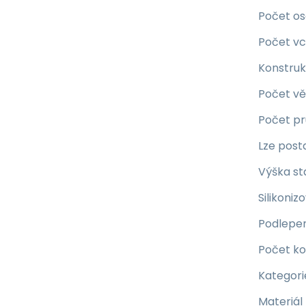
Počet o
Počet v
Konstru
Počet vě
Počet pr
Lze posta
Výška st
Silikoniz
Podlepe
Počet ko
Kategori
Materiál