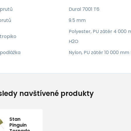
 prutů
Dural 7001 T6
prutů
9.5 mm
Polyester, PU zátěr 4 000
 tropiko
H2O
 podlážka
Nylon, PU zátěr 10 000 mm
ledy navštívené produkty
Stan
Pinguin
Tornado 3