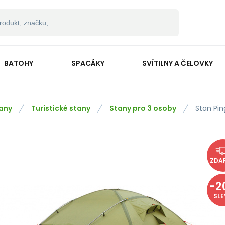
BATOHY
SPACÁKY
SVÍTILNY A ČELOVKY
any
Turistické stany
Stany pro 3 osoby
Stan Pin
ZDA
-
2
SL