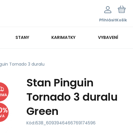
Přihlásit
Košík
STANY
KARIMATKY
VYBAVENÍ
guin Tornado 3 duralu
Stan Pinguin
Tornado 3 duralu
RMA
Green
0
%
EVA
Kód:
i538_6093946466769174596