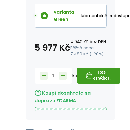
varianta
:
Momentálně nedostup
Green
4 940
Kč
bez DPH
5 977
Kč
Běžná cena:
7 480
Kč
(-
20
%)
DO
ks
KOŠÍKU
Koupí dosáhnete na
dopravu ZDARMA