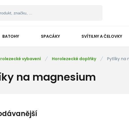
BATOHY
SPACÁKY
SVÍTILNY A ČELOVKY
rolezecké vybavení
Horolezecké doplňky
Pytlíky n
líky na magnesium
odávanější