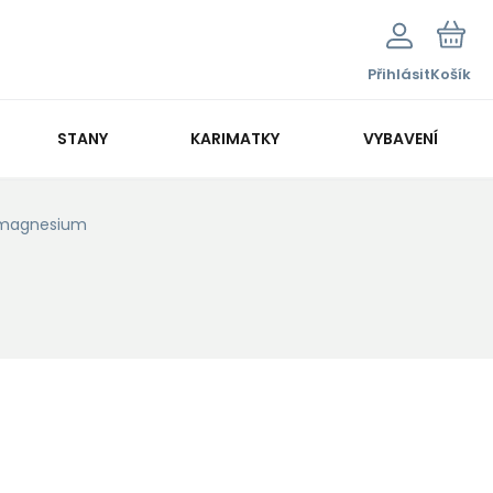
Přihlásit
Košík
STANY
KARIMATKY
VYBAVENÍ
a magnesium