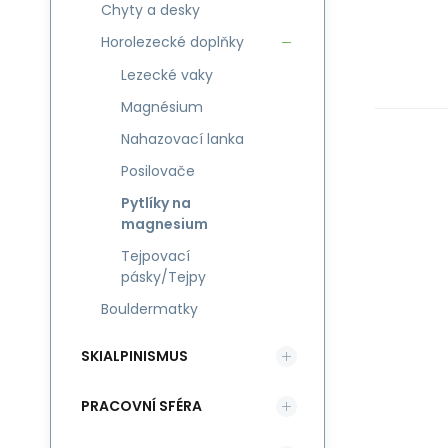
Chyty a desky
Horolezecké doplňky
Lezecké vaky
Magnésium
Nahazovací lanka
Posilovače
Pytlíky na
magnesium
Tejpovací
pásky/Tejpy
Bouldermatky
SKIALPINISMUS
PRACOVNÍ SFÉRA