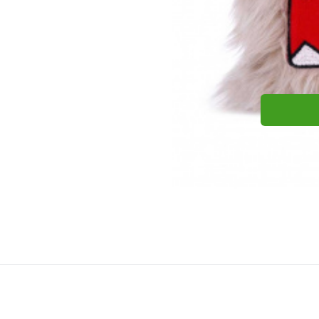
8Bplus
8Bplus