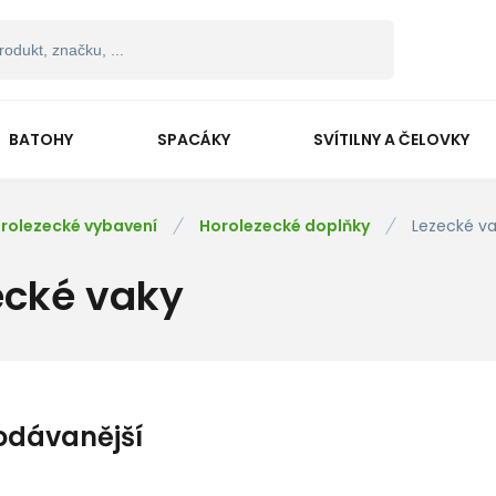
BATOHY
SPACÁKY
SVÍTILNY A ČELOVKY
rolezecké vybavení
Horolezecké doplňky
Lezecké v
ecké vaky
odávanější