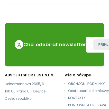
%
Chci odebírat newsletter
PŘIHL
ABSOLUTSPORT JST s.r.o.
Vše o nákupu
OBCHODNÍ PODMÍNKY
Heinemannova 2695/6
Odstoupení od smlouvy
160 00 Praha 6 - Dejvice
KONTAKTY
Česká republika
POŠTOVNÉ A DOPRAVA