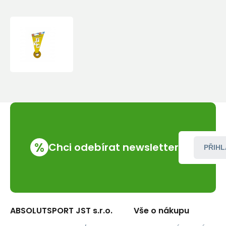
Metolius
Finger
Tape
-
Gold
%
Chci odebírat newsletter
PŘIHL
ABSOLUTSPORT JST s.r.o.
Vše o nákupu