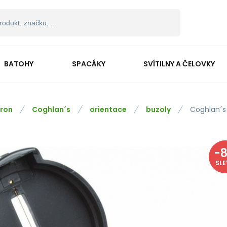
BATOHY
SPACÁKY
SVÍTILNY A ČELOVKY
ron
Coghlan´s
orientace
buzoly
Coghlan´s 
-
SL