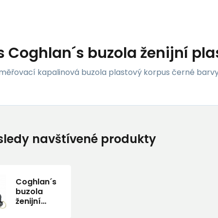
s
Coghlan´s buzola ženijní pla
zaměřovací kapalinová buzola plastový korpus černé barv
ledy navštívené produkty
Coghlan´s
buzola
ženijní
plastová