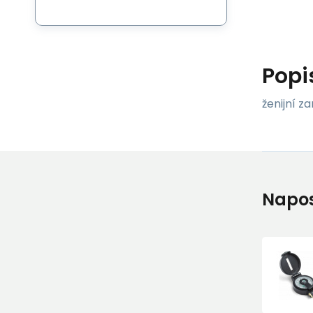
Popi
ženijní 
Napos