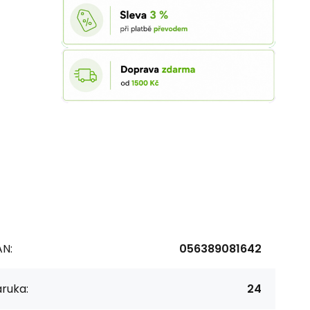
AN:
056389081642
ruka:
24