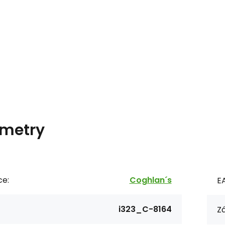
metry
ce:
Coghlan´s
E
i323_C-8164
Zá