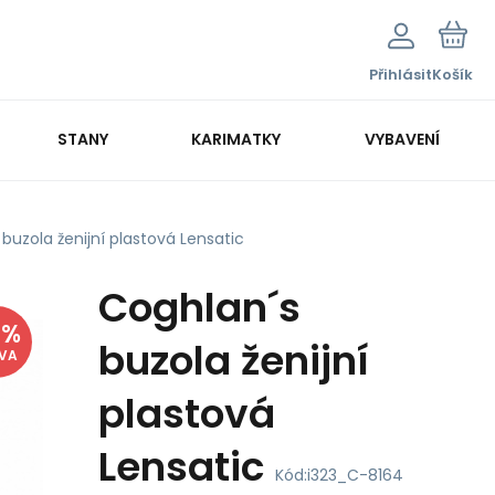
Přihlásit
Košík
STANY
KARIMATKY
VYBAVENÍ
buzola ženijní plastová Lensatic
Coghlan´s
8
%
buzola ženijní
EVA
plastová
Lensatic
Kód:
i323_C-8164