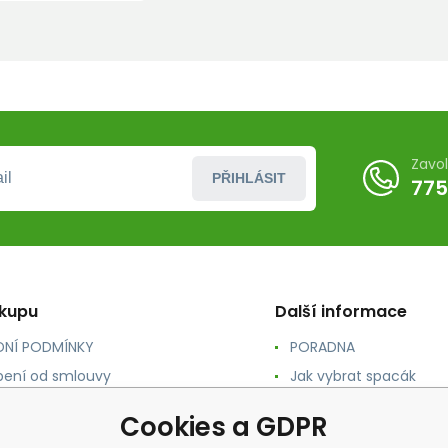
Lensatic
Zavo
PŘIHLÁSIT
775
ákupu
Další informace
NÍ PODMÍNKY
PORADNA
ení od smlouvy
Jak vybrat spacák
TY
Jak vybrat batoh
Cookies a GDPR
NÉ A DOPRAVA
Jak vybrat karimatku