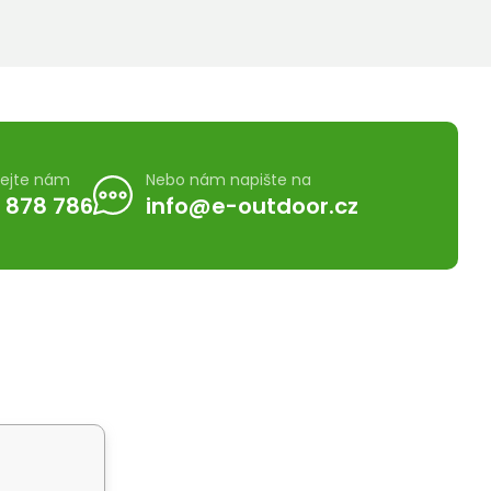
lejte nám
Nebo nám napište na
 878 786
info@e-outdoor.cz