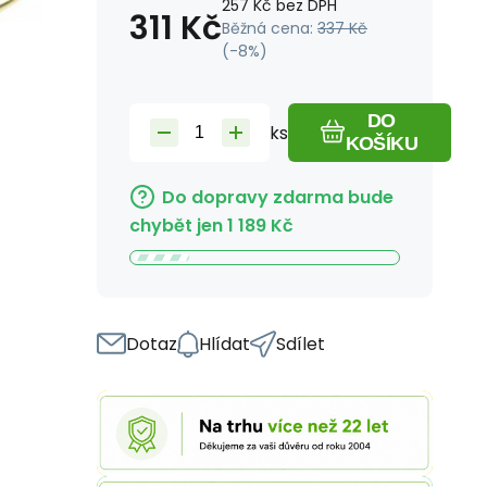
257
Kč
bez DPH
311
Kč
Běžná cena:
337
Kč
(-
8
%)
DO
ks
KOŠÍKU
Do dopravy zdarma bude
chybět jen
1 189
Kč
Dotaz
Hlídat
Sdílet