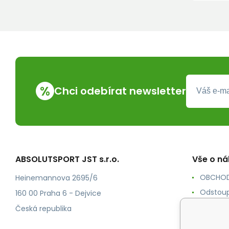
%
Chci odebírat newsletter
ABSOLUTSPORT JST s.r.o.
Vše o n
OBCHOD
Heinemannova 2695/6
Odstoup
160 00 Praha 6 - Dejvice
KONTAK
Česká republika
POŠTOV