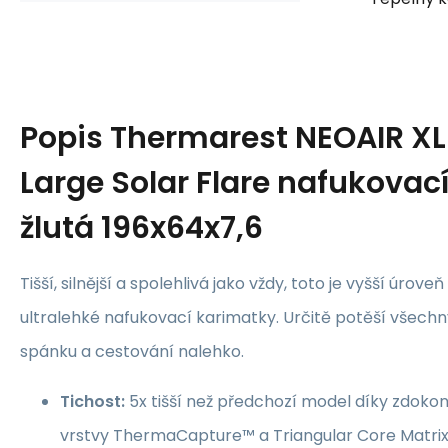
Popis
Thermarest NEOAIR XL
Large Solar Flare nafukovac
žlutá 196x64x7,6
Tišší, silnější a spolehlivá jako vždy, toto je vyšší úrove
ultralehké nafukovací karimatky. Určitě potěší všechn
spánku a cestování nalehko.
Tichost:
5x tišší než předchozí model díky zdoko
vrstvy ThermaCapture™ a Triangular Core Matri