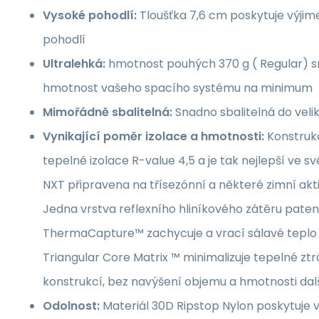
Vysoké pohodlí:
Tloušťka 7,6 cm poskytuje výji
pohodlí
Ultralehká:
hmotnost pouhých 370 g ( Regular) sn
hmotnost vašeho spacího systému na minimum
Mimořádně sbalitelná:
Snadno sbalitelná do velik
Vynikající poměr izolace a hmotnosti:
Konstruk
tepelné izolace R-value 4,5 a je tak nejlepší ve své
NXT připravena na třísezónní a některé zimní akti
Jedna vrstva reflexního hliníkového zátěru pate
ThermaCapture™ zachycuje a vrací sálavé teplo z
Triangular Core Matrix ™ minimalizuje tepelné ztr
konstrukcí, bez navýšení objemu a hmotnosti další
Odolnost:
Materiál 30D Ripstop Nylon poskytuje v