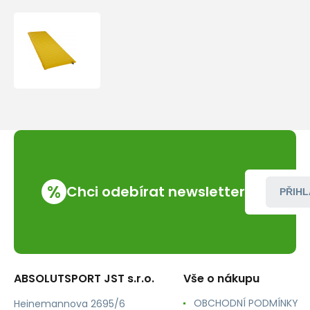
Thermarest
NEOAIR
XLITE
NXT
MAX
Large
Solar
Flare
nafukovací
karimatka
žlutá
%
196x64x7,6
Chci odebírat newsletter
PŘIHL
ABSOLUTSPORT JST s.r.o.
Vše o nákupu
OBCHODNÍ PODMÍNKY
Heinemannova 2695/6