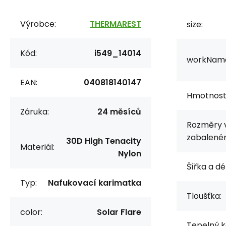
Výrobce:
THERMAREST
size:
Kód:
i549_14014
workNam
EAN:
040818140147
Hmotnost
Záruka:
24 měsíců
Rozměry 
zabalené
30D High Tenacity
Materiál:
Nylon
Šířka a dé
Typ:
Nafukovací karimatka
Tloušťka:
color:
Solar Flare
Tepelný k