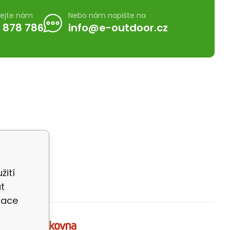
lejte nám
Nebo nám napište na
 878 786
info@e-outdoor.cz
žití
t
zace