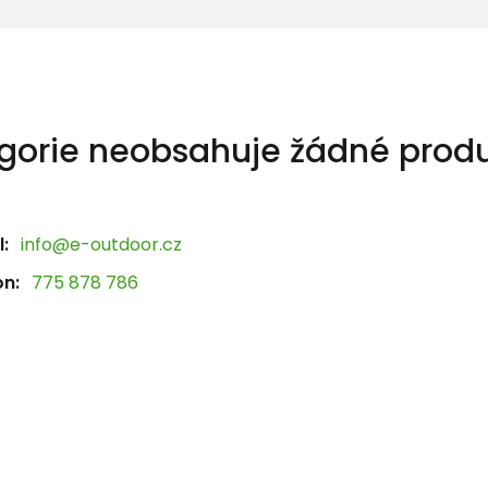
gorie neobsahuje žádné produ
:
info@e-outdoor.cz
on:
775 878 786