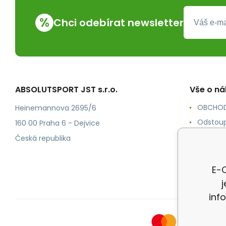
%
Chci odebírat newsletter
ABSOLUTSPORT JST s.r.o.
Vše o n
OBCHOD
Heinemannova 2695/6
Odstoup
160 00 Praha 6 - Dejvice
KONTAK
Česká republika
POŠTOV
Ochrana
E-O
inf