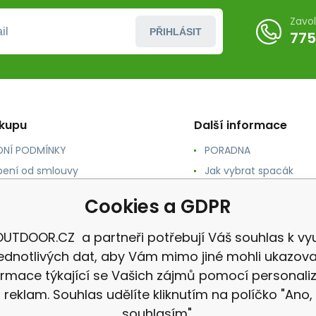
Zavo
PŘIHLÁSIT
775
ákupu
Další informace
NÍ PODMÍNKY
PORADNA
ení od smlouvy
Jak vybrat spacák
TY
Jak vybrat batoh
Cookies a GDPR
NÉ A DOPRAVA
Jak vybrat karimatku
 osobních údajů
Reklamace
UTDOOR.CZ a partneři potřebují Váš souhlas k vyu
jednotlivých dat, aby Vám mimo jiné mohli ukazova
ormace týkající se Vašich zájmů pomocí personali
reklam. Souhlas udělíte kliknutím na políčko "Ano,
souhlasím".