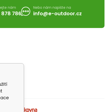
lejte nám
Nebo nám napište na
 878 786
info@e-outdoor.cz
žití
t
zace