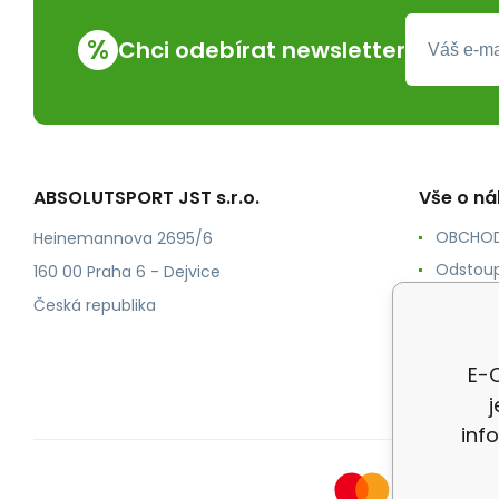
%
Chci odebírat newsletter
ABSOLUTSPORT JST s.r.o.
Vše o n
OBCHOD
Heinemannova 2695/6
Odstoup
160 00 Praha 6 - Dejvice
KONTAK
Česká republika
POŠTOV
Ochrana
E-O
inf