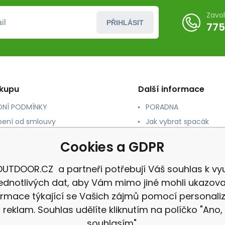
Zavo
PŘIHLÁSIT
775
ákupu
Další informace
NÍ PODMÍNKY
PORADNA
ení od smlouvy
Jak vybrat spacák
TY
Jak vybrat batoh
Cookies a GDPR
NÉ A DOPRAVA
Jak vybrat karimatku
 osobních údajů
Reklamace
UTDOOR.CZ a partneři potřebují Váš souhlas k vyu
jednotlivých dat, aby Vám mimo jiné mohli ukazova
ormace týkající se Vašich zájmů pomocí personali
reklam. Souhlas udělíte kliknutím na políčko "Ano,
souhlasím".