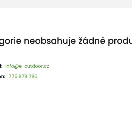
gorie neobsahuje žádné produ
:
info@e-outdoor.cz
on:
775 878 786