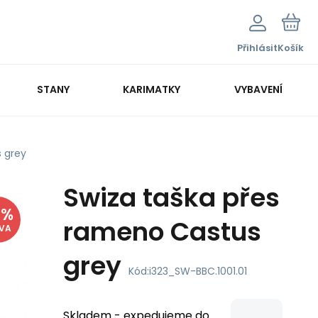
Přihlásit
Košík
STANY
KARIMATKY
VYBAVENÍ
 grey
Swiza taška přes
8
%
rameno Castus
EVA
grey
Kód:
i323_SW-BBC.1001.01
Skladem - expedujeme do