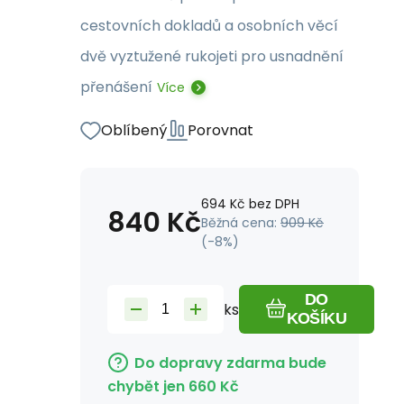
cestovních dokladů a osobních věcí
dvě vyztužené rukojeti pro usnadnění
přenášení
Více
Oblíbený
Porovnat
694
Kč
bez DPH
840
Kč
Běžná cena:
909
Kč
(-
8
%)
DO
ks
KOŠÍKU
Do dopravy zdarma bude
chybět jen
660
Kč