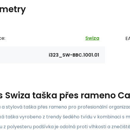
metry
ce:
Swiza
E
i323_SW-BBC.1001.01
s
Swiza taška přes rameno Ca
a stylová taška přes rameno pro profesionální organizaci
ká taška vyrobeno z trendy šedého tvídu v kombinaci s 
 z polyesteru podšívka je odolná proti vlhkosti a znečiš