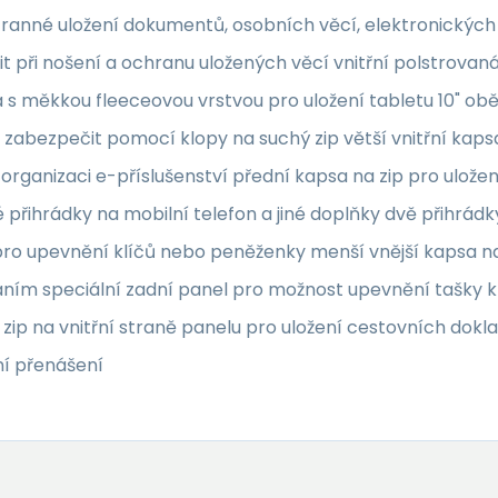
ranné uložení dokumentů, osobních věcí, elektronických 
it při nošení a ochranu uložených věcí vnitřní polstrova
 s měkkou fleeceovou vrstvou pro uložení tabletu 10" obě
zabezpečit pomocí klopy na suchý zip větší vnitřní kapsa
 organizaci e-příslušenství přední kapsa na zip pro ulož
 přihrádky na mobilní telefon a jiné doplňky dvě přihrád
pro upevnění klíčů nebo peněženky menší vnější kapsa n
ním speciální zadní panel pro možnost upevnění tašky k 
zip na vnitřní straně panelu pro uložení cestovních dokl
í přenášení