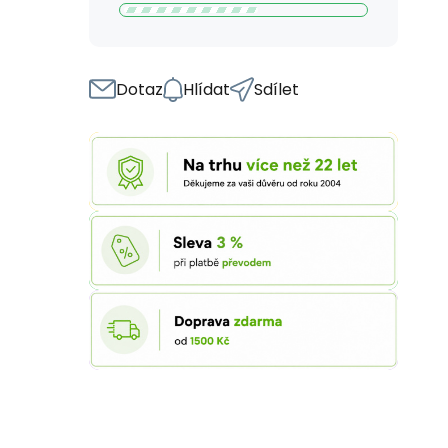
Dotaz
Hlídat
Sdílet