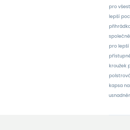
pro všest
lepší poc
přihrádka
společně 
pro lepší
přístupné
kroužek 
polstrová
kapsa na 
usnadněn