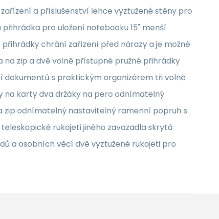
zařízení a příslušenství lehce vyztužené stěny pro
ná přihrádka pro uložení notebooku 15" menší
 přihrádky chrání zařízení před nárazy a je možné
 na zip a dvě volně přístupné pružné přihrádky
ení dokumentů s praktickým organizérem tři volně
ky na karty dva držáky na pero odnímatelný
a zip odnímatelný nastavitelný ramenní popruh s
teleskopické rukojeti jiného zavazadla skrytá
adů a osobních věcí dvě vyztužené rukojeti pro