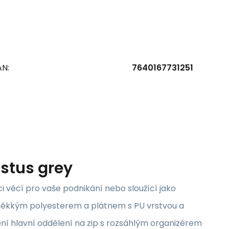
AN:
7640167731251
stus grey
 věcí pro vaše podnikání nebo sloužící jako
měkkým polyesterem a plátnem s PU vrstvou a
tění hlavní oddělení na zip s rozsáhlým organizérem