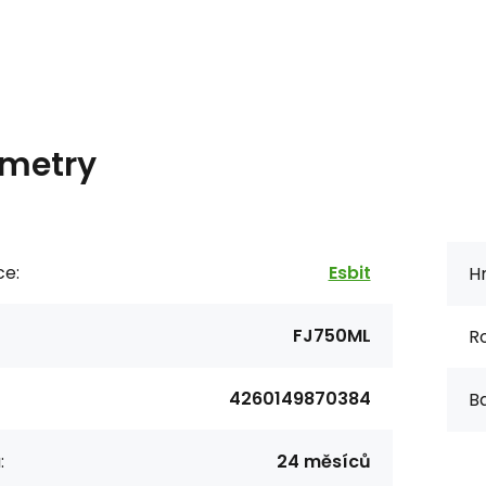
metry
ce:
Esbit
H
FJ750ML
R
4260149870384
Ba
:
24 měsíců