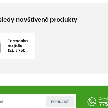
ledy navštívené produkty
Termoska
na jídlo
Esbit 750
ml.
Zavo
PŘIHLÁSIT
775