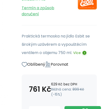
Termín a způsob
doručení
Praktická termoska na jídlo Esbit se
širokým uzávěrem a vypouštěcím
ventilem o objemu 750 ml.
Více
Oblíbený
Porovnat
629
Kč
bez DPH
761
Kč
Běžná cena:
899
Kč
(-
15
%)