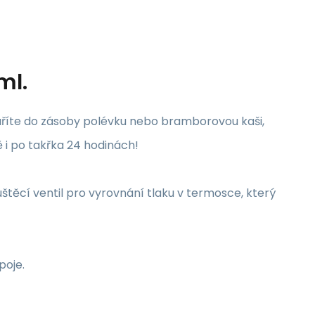
ml.
avaříte do zásoby polévku nebo bramborovou kaši,
ě i po takřka 24 hodinách!
ouštěcí ventil pro vyrovnání tlaku v termosce, který
poje.