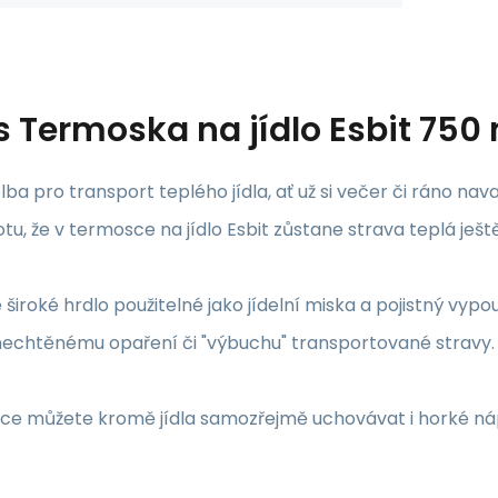
s
Termoska na jídlo Esbit 750 
lba pro transport teplého jídla, ať už si večer či ráno n
otu, že v termosce na jídlo Esbit zůstane strava teplá ješt
 široké hrdlo použitelné jako jídelní miska a pojistný vyp
nechtěnému opaření či "výbuchu" transportované stravy.
ce můžete kromě jídla samozřejmě uchovávat i horké ná