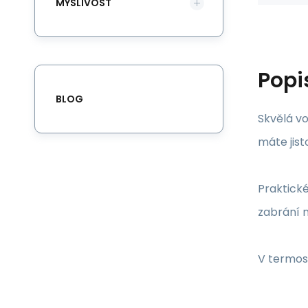
MYSLIVOST
Popi
BLOG
Skvělá vo
máte jist
Praktické
zabrání 
V termos