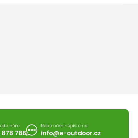
lejte nám
Nebo nám napište na
 878 786
info@e-outdoor.cz