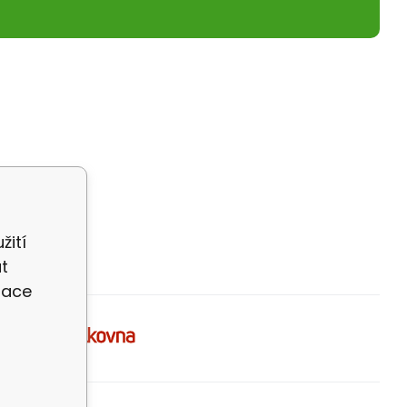
žití
t
zace