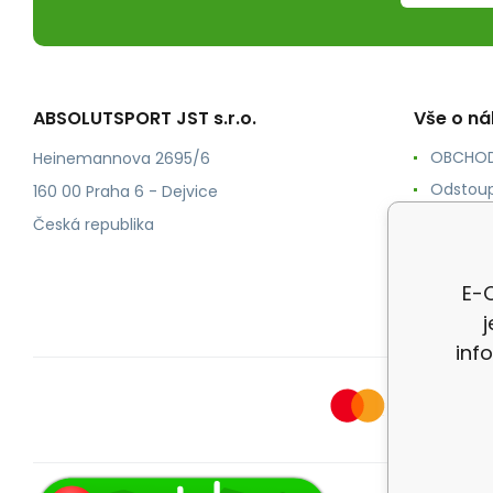
ABSOLUTSPORT JST s.r.o.
Vše o n
OBCHOD
Heinemannova 2695/6
Odstoup
160 00 Praha 6 - Dejvice
KONTAK
Česká republika
POŠTOV
Ochrana
E-O
inf