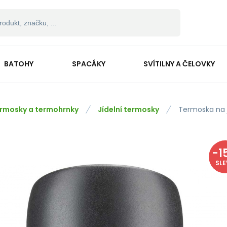
BATOHY
SPACÁKY
SVÍTILNY A ČELOVKY
rmosky a termohrnky
Jídelní termosky
Termoska na j
-
1
SL