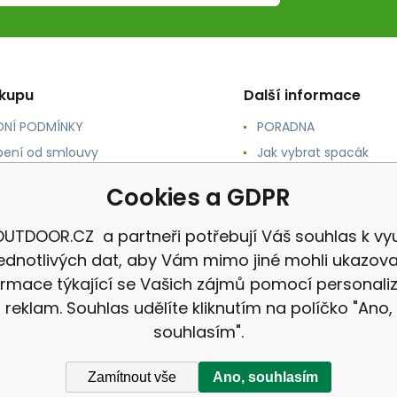
ákupu
Další informace
NÍ PODMÍNKY
PORADNA
ení od smlouvy
Jak vybrat spacák
TY
Jak vybrat batoh
Cookies a GDPR
NÉ A DOPRAVA
Jak vybrat karimatku
 osobních údajů
Reklamace
UTDOOR.CZ a partneři potřebují Váš souhlas k vyu
jednotlivých dat, aby Vám mimo jiné mohli ukazova
ormace týkající se Vašich zájmů pomocí personali
reklam. Souhlas udělíte kliknutím na políčko "Ano,
souhlasím".
Zamítnout vše
Ano, souhlasím