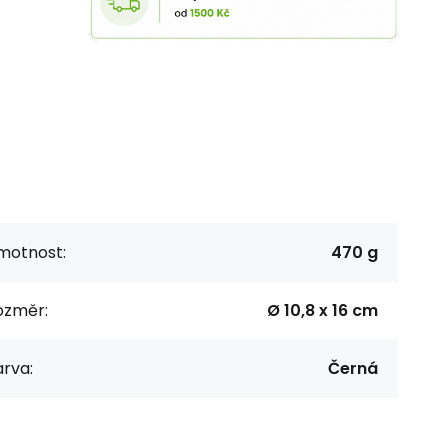
motnost:
470 g
ozměr:
Ø 10,8 x 16 cm
rva:
Černá