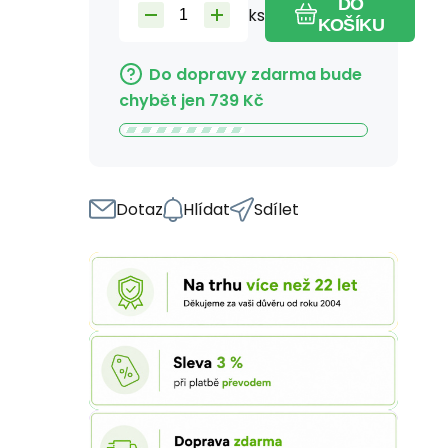
DO
ks
KOŠÍKU
Do dopravy zdarma bude
chybět jen
739
Kč
Dotaz
Hlídat
Sdílet