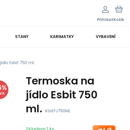
Přihlásit
Košík
STANY
KARIMATKY
VYBAVENÍ
ídlo Esbit 750 ml.
Termoska na
5
%
jídlo Esbit 750
EVA
ml.
Kód:
FJ750ML
Skladem
1
ks