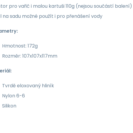
tor pro vařič i malou kartuši 110g (nejsou součástí balení)
 na sadu možné použít i pro přenášení vody
ametry:
Hmotnost: 172g
Rozměr: 107x107x117mm
riál:
Tvrdě eloxovaný hliník
Nylon 6-6
Silikon