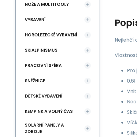
NOŽE A MULTITOOLY
VYBAVENÍ
Popi
HOROLEZECKÉ VYBAVENÍ
Nejlehčí 
SKIALPINISMUS
Vlastnost
PRACOVNÍ SFÉRA
Pro
0,6l
SNĚŽNICE
Vnit
DĚTSKÉ VYBAVENÍ
Neo
KEMPINK A VOLNÝ ČAS
Sklá
Víčk
SOLÁRNÍ PANELY A
ZDROJE
Sil