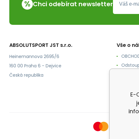
%
Chci odebírat newsletter
ABSOLUTSPORT JST s.r.o.
Vše o n
OBCHOD
Heinemannova 2695/6
Odstoup
160 00 Praha 6 - Dejvice
KONTAK
Česká republika
POŠTOV
Ochrana
E-O
inf