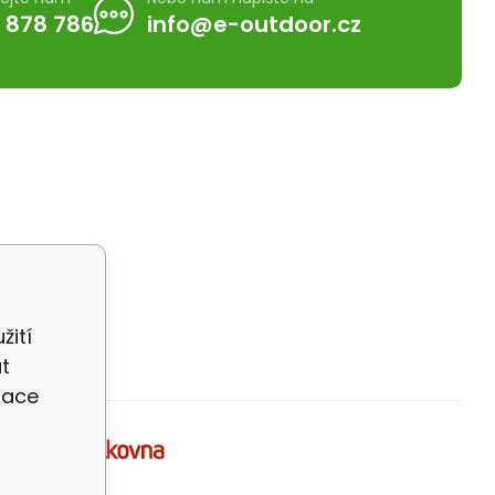
 878 786
info@e-outdoor.cz
žití
t
zace