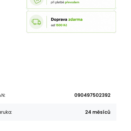
AN:
090497502392
ruka:
24 měsíců