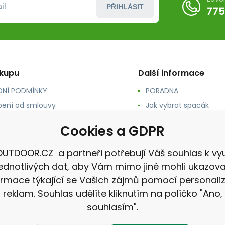
PŘIHLÁSIT
775
ákupu
Další informace
NÍ PODMÍNKY
PORADNA
ení od smlouvy
Jak vybrat spacák
TY
Jak vybrat batoh
Cookies a GDPR
NÉ A DOPRAVA
Jak vybrat karimatku
 osobních údajů
Reklamace
UTDOOR.CZ a partneři potřebují Váš souhlas k vyu
jednotlivých dat, aby Vám mimo jiné mohli ukazova
ormace týkající se Vašich zájmů pomocí personali
reklam. Souhlas udělíte kliknutím na políčko "Ano,
souhlasím".