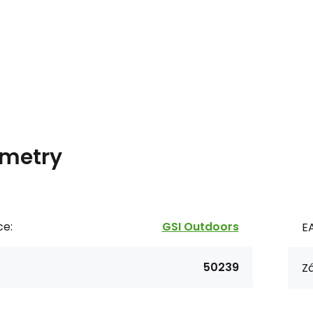
metry
ce:
GSI Outdoors
E
50239
Zá