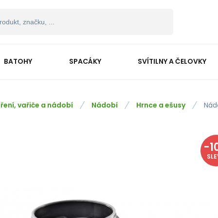
BATOHY
SPACÁKY
SVÍTILNY A ČELOVKY
ření, vařiče a nádobí
Nádobí
Hrnce a ešusy
Nádo
-
1
SL