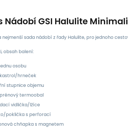
s
Nádobí GSI Halulite Minimali
a nejmenší sada nádobí z řady Halulite, pro jednoho cesto
i, obsah balení:
 jednu osobu
 kastrol/hrneček
řní stupnice objemu
prénový termoobal
dací vidlička/lžíce
o/poklička s perforací
ikonová chňapka s magnetem