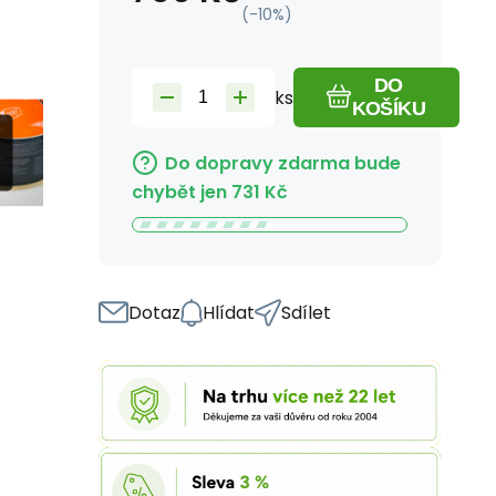
(-
10
%)
DO
ks
KOŠÍKU
Do dopravy zdarma bude
chybět jen
731
Kč
Dotaz
Hlídat
Sdílet