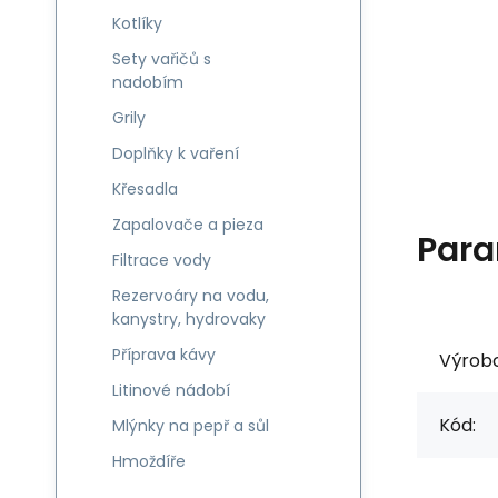
Kotlíky
Sety vařičů s
nadobím
Grily
Doplňky k vaření
Křesadla
Zapalovače a pieza
Para
Filtrace vody
Rezervoáry na vodu,
kanystry, hydrovaky
Příprava kávy
Výrob
Litinové nádobí
Kód:
Mlýnky na pepř a sůl
Hmoždíře