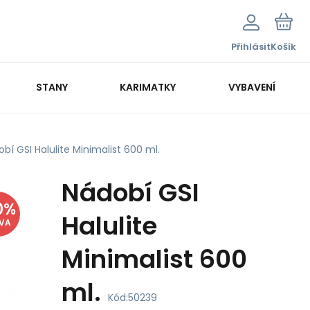
Přihlásit
Košík
STANY
KARIMATKY
VYBAVENÍ
bí GSI Halulite Minimalist 600 ml.
Nádobí GSI
0
%
Halulite
EVA
Minimalist 600
ml.
Kód:
50239