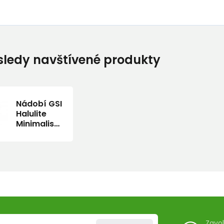
ledy navštívené produkty
Nádobí GSI
Halulite
Minimalist
600 ml.
Zavo