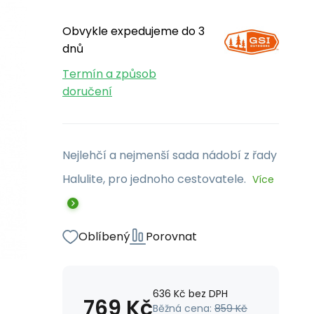
Obvykle expedujeme do 3
dnů
Termín a způsob
doručení
Nejlehčí a nejmenší sada nádobí z řady
Halulite, pro jednoho cestovatele.
Více
Oblíbený
Porovnat
636
Kč
bez DPH
769
Kč
Běžná cena:
859
Kč