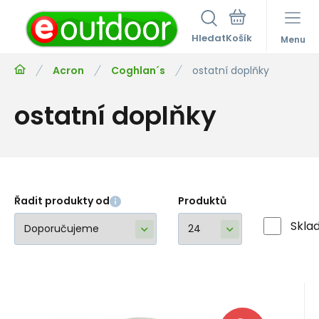
Hledat
Menu
Acron
Coghlan´s
ostatní doplňky
ostatní doplňky
Řadit produkty od
Produktů
Skla
EAN:
Kód:
Kód dod.:
056389007789
i323_C-0778
C-0778