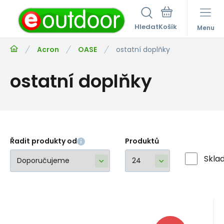
Hledat
Menu
Acron
OASE
ostatní doplňky
ostatní doplňky
Řadit produkty od
Produktů
Skla
EAN:
Kód:
Kód dod.:
5709388068484
i323_O-680148
O-680148