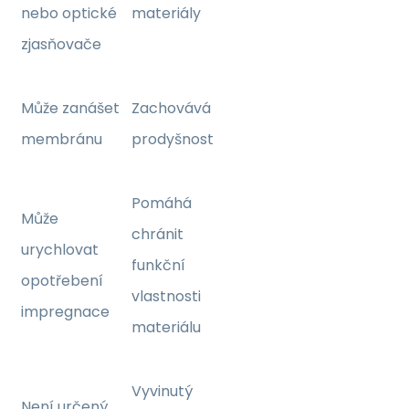
nebo optické
materiály
zjasňovače
Může zanášet
Zachovává
membránu
prodyšnost
Pomáhá
Může
chránit
urychlovat
funkční
opotřebení
vlastnosti
impregnace
materiálu
Vyvinutý
Není určený