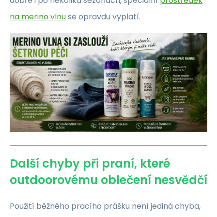
dobře i po několika sezónách, speciální
prostředek
na merino vlnu
se opravdu vyplatí.
Další chyby při praní, které
outdoorovému oblečení nesvědčí
Použití běžného pracího prášku není jediná chyba,