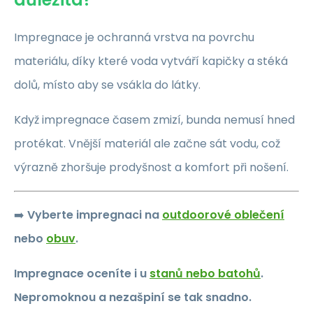
Impregnace je ochranná vrstva na povrchu
materiálu, díky které voda vytváří kapičky a stéká
dolů, místo aby se vsákla do látky.
Když impregnace časem zmizí, bunda nemusí hned
protékat. Vnější materiál ale začne sát vodu, což
výrazně zhoršuje prodyšnost a komfort při nošení.
➡️
Vyberte impregnaci na
outdoorové oblečení
nebo
obuv
.
Impregnace oceníte i u
stanů nebo batohů
.
Nepromoknou a nezašpiní se tak snadno.