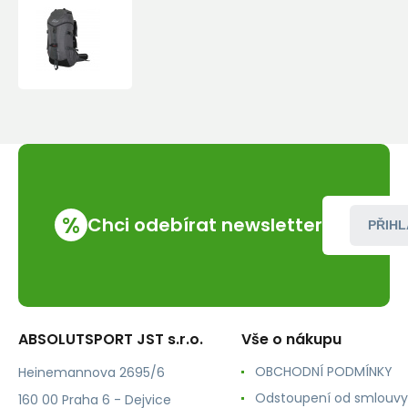
Batoh
Doldy
AVENGER
40
%
Chci odebírat newsletter
PŘIHL
ABSOLUTSPORT JST s.r.o.
Vše o nákupu
OBCHODNÍ PODMÍNKY
Heinemannova 2695/6
Odstoupení od smlouvy
160 00 Praha 6 - Dejvice