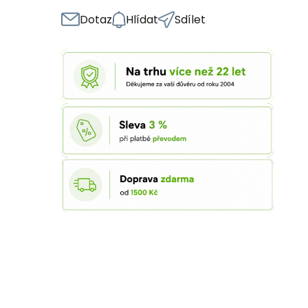
Dotaz
Hlídat
Sdílet