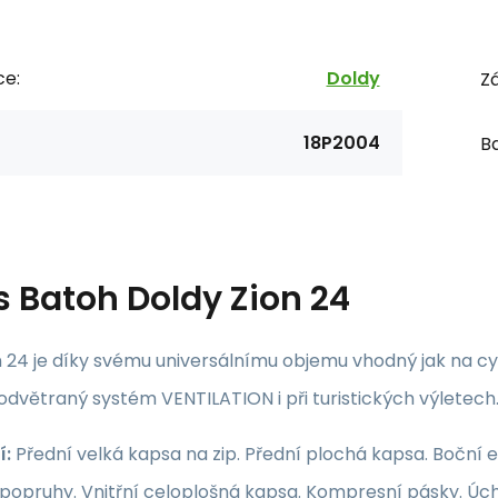
ce:
Doldy
Zá
18P2004
Ba
s
Batoh Doldy Zion 24
 24 je díky svému universálnímu objemu vhodný jak na cykli
dvětraný systém VENTILATION i při turistických výletech
í:
Přední velká kapsa na zip. Přední plochá kapsa. Boční 
opruhy. Vnitřní celoplošná kapsa. Kompresní pásky. Úchyt