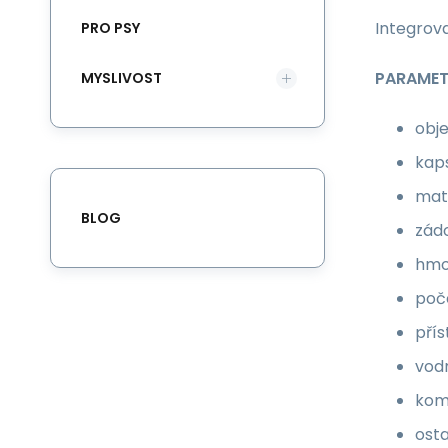
Integrov
PRO PSY
PARAME
MYSLIVOST
obje
kaps
mat
BLOG
zád
hmo
poč
přís
vodn
kom
osta