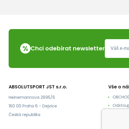
%
Chci odebírat newsletter
ABSOLUTSPORT JST s.r.o.
Vše o n
OBCHOD
Heinemannova 2695/6
Odstoup
160 00 Praha 6 - Dejvice
KONTAK
Česká republika
POŠTOV