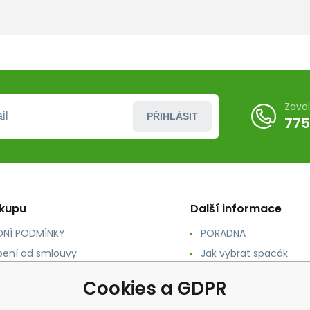
Zavo
PŘIHLÁSIT
775
ákupu
Další informace
NÍ PODMÍNKY
PORADNA
ení od smlouvy
Jak vybrat spacák
TY
Jak vybrat batoh
Cookies a GDPR
NÉ A DOPRAVA
Jak vybrat karimatku