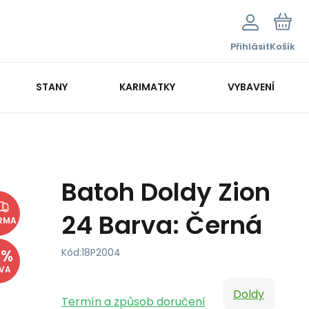
Přihlásit
Košík
STANY
KARIMATKY
VYBAVENÍ
Batoh Doldy Zion
24 Barva: Černá
RMA
5
%
Kód:
18P2004
EVA
Doldy
Termín a způsob doručení