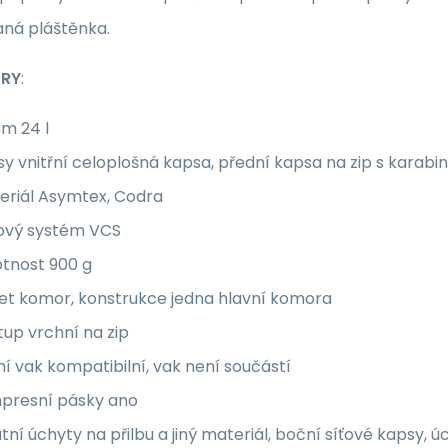
aná pláštěnka.
TRY
:
m 24 l
y vnitřní celoplošná kapsa, přední kapsa na zip s karabin
eriál Asymtex, Codra
ový systém VCS
tnost 900 g
et komor, konstrukce jedna hlavní komora
tup vrchní na zip
í vak kompatibilní, vak není součástí
presní pásky ano
tní úchyty na přilbu a jiný materiál, boční síťové kapsy, ú