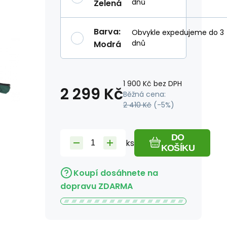
dnů
Zelená
Barva
:
Obvykle expedujeme do 3
dnů
Modrá
1 900
Kč
bez DPH
2 299
Kč
Běžná cena:
2 410
Kč
(-
5
%)
DO
ks
KOŠÍKU
Koupí dosáhnete na
dopravu ZDARMA