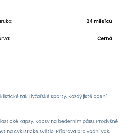
ruka:
24 měsíců
rva:
Černá
stické tak i lyžařské sporty. Každý jistě ocení
.
elastické kapsy. Kapsy na bederním pásu. Prodyšné
 na cyklistické světlo. Příprava pro vodní vak.