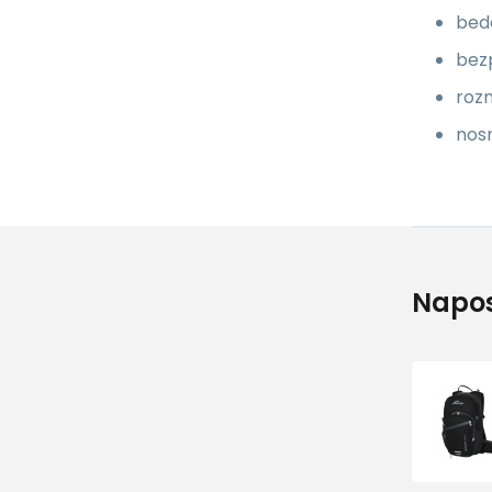
bed
bez
rozm
nosn
Napos