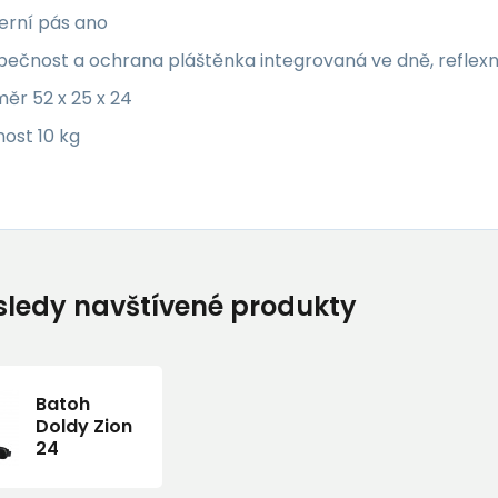
erní pás ano
pečnost a ochrana pláštěnka integrovaná ve dně, reflexn
ěr 52 x 25 x 24
ost 10 kg
ledy navštívené produkty
Batoh
Doldy Zion
24