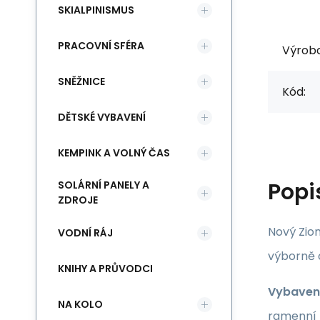
SKIALPINISMUS
PRACOVNÍ SFÉRA
Výrob
SNĚŽNICE
Kód:
DĚTSKÉ VYBAVENÍ
KEMPINK A VOLNÝ ČAS
Popi
SOLÁRNÍ PANELY A
ZDROJE
Nový Zion
VODNÍ RÁJ
výborně o
KNIHY A PRŮVODCI
Vybaven
NA KOLO
ramenní p