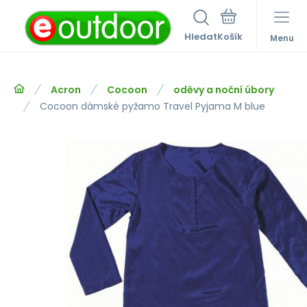
Hledat
Menu
Acron
Cocoon
oděvy a noční úbory
Cocoon dámské pyžamo Travel Pyjama M blue