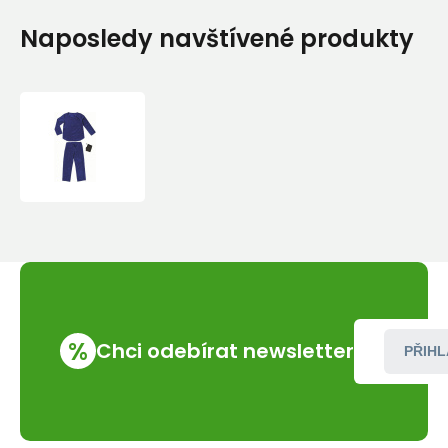
Naposledy navštívené produkty
Cocoon
dámské
pyžamo
Travel
Pyjama
M
blue
%
Chci odebírat newsletter
PŘIHL