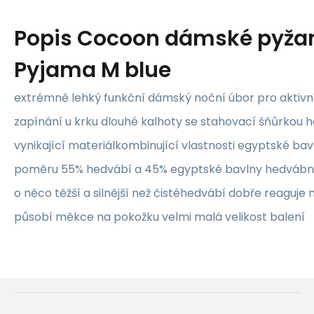
Popis
Cocoon dámské pyžam
Pyjama M blue
extrémně lehký funkční dámský noční úbor pro aktivn
zapínání u krku dlouhé kalhoty se stahovací šňůrkou 
vynikající materiálkombinující vlastnosti egyptské bav
poměru 55% hedvábí a 45% egyptské bavlny hedvábná b
o něco těžší a silnější než čistéhedvábí dobře reaguje 
působí měkce na pokožku velmi malá velikost balení