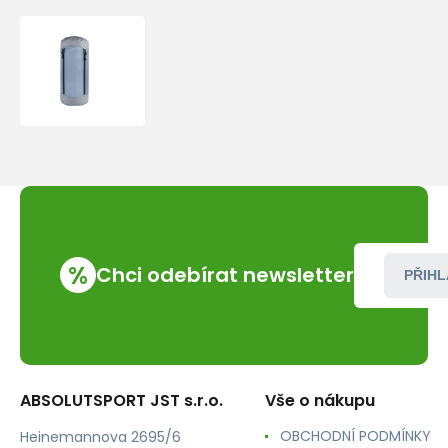
Cocoon
kompresní
vak
Compression
Bag
15l
dusk
blue
%
Chci odebírat newsletter
PŘIHL
ABSOLUTSPORT JST s.r.o.
Vše o nákupu
OBCHODNÍ PODMÍNKY
Heinemannova 2695/6