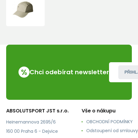
Ferrino
-
Air
Cap
%
Chci odebírat newsletter
PŘIHL
ABSOLUTSPORT JST s.r.o.
Vše o nákupu
OBCHODNÍ PODMÍNKY
Heinemannova 2695/6
Odstoupení od smlouvy
160 00 Praha 6 - Dejvice