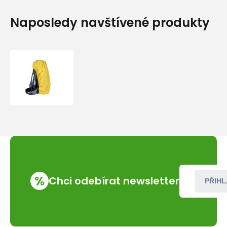
Naposledy navštívené produkty
Ferrino
-
Cover
0
%
Chci odebírat newsletter
PŘIHL