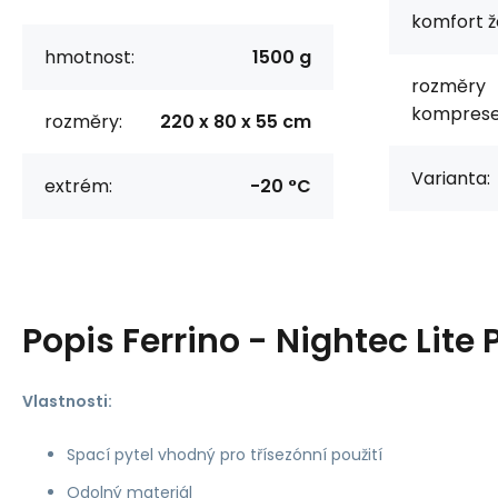
komfort ž
hmotnost:
1500 g
rozměry
komprese
rozměry:
220 x 80 x 55 cm
Varianta:
extrém:
-20 °C
Popis
Ferrino - Nightec Lite 
Vlastnosti:
Spací pytel vhodný pro třísezónní použití
Odolný materiál