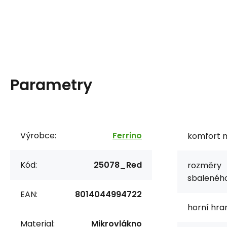
Parametry
Výrobce:
Ferrino
komfort m
Kód:
25078_Red
rozměry
sbaleného
EAN:
8014044994722
horní hra
Material:
Mikrovlákno