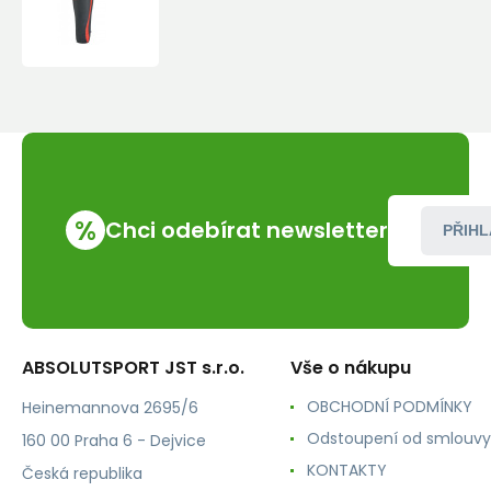
-
Nightec
Lite
Pro
600
L
%
Chci odebírat newsletter
PŘIHL
ABSOLUTSPORT JST s.r.o.
Vše o nákupu
OBCHODNÍ PODMÍNKY
Heinemannova 2695/6
Odstoupení od smlouvy
160 00 Praha 6 - Dejvice
KONTAKTY
Česká republika