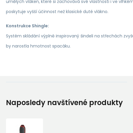
umělých vláken, které si zachovává své vlastnosti i ve vlhk
poskytuje vyšší účinnost než klasické duté vlákno.
Konstrukce Shingle:
Systém skládání výplně inspirovaný šindeli na střechách zvyšu
by narostla hmotnost spacáku.
Naposledy navštívené produkty
Ferrino