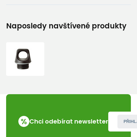
Naposledy navštívené produkty
Ferrino
-
Screw
Cap
%
Chci odebírat newsletter
PŘIHL