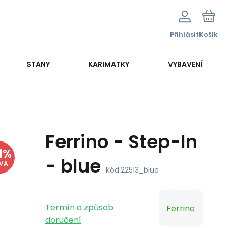
Přihlásit
Košík
STANY
KARIMATKY
VYBAVENÍ
Ferrino - Step-In
1
%
- blue
EVA
Kód:
22513_blue
Termín a způsob
Ferrino
doručení