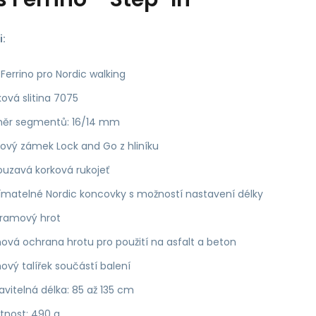
i:
 Ferrino pro Nordic walking
ková slitina 7075
ěr segmentů: 16/14 mm
ový zámek Lock and Go z hliníku
ouzavá korková rukojeť
matelné Nordic koncovky s možností nastavení délky
ramový hrot
vá ochrana hrotu pro použití na asfalt a beton
ový talířek součástí balení
avitelná délka: 85 až 135 cm
nost: 490 g