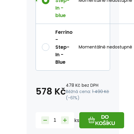
Step-
Momentálně nedostupné
In -
blue
Ferrino
-
Step-
Momentálně nedostupné
In -
Blue
478
Kč
bez DPH
578
Kč
Běžná cena:
1 490
Kč
(-
61
%)
DO
ks
KOŠÍKU