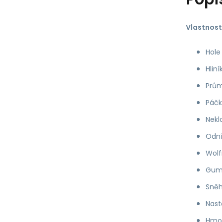
Vlastnost
Hole
Hliní
Prům
Páčk
Nekl
Odní
Wolf
Gumo
Sněh
Nast
Hmot