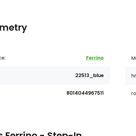
metry
ce:
Ferrino
Ma
22513_blue
h
8014044967511
r
s
Ferrino - Step-In