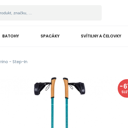
BATOHY
SPACÁKY
SVÍTILNY A ČELOVKY
rrino - Step-In
-
6
SL