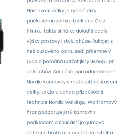
převážejí a nezabírají zbytečně místo.
Nastavení délky je rychlé díky
páčkovému zámku Lock and Go z
hliníku, takže si hůlky doladíš podle
výšky postavy i stylu chůze. Rukojeť z
neklouzavého korku sedí příjemně v
ruce a pomáhá udržet jistý úchop i při
delší chůzi. Součástí jsou odnímatelné
Nordic koncovky s možností nastavení
délky, takže si úchop přizpůsobíš
technice Nordic walkingu. Wolframový
hrot podporuje jistý kontakt s
podkladem a součástí je gumová
ochrana hrotu pro použití na asfalt a