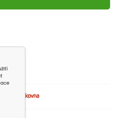
žití
t
zace