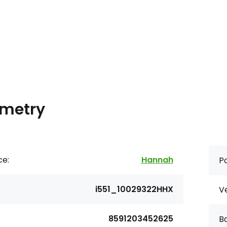
metry
ce:
Hannah
Po
i551_10029322HHX
Ve
8591203452625
Ba