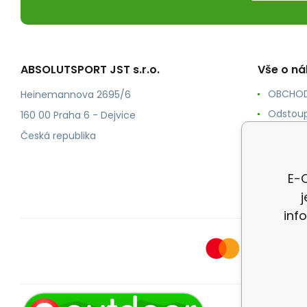
ABSOLUTSPORT JST s.r.o.
Vše o n
OBCHOD
Heinemannova 2695/6
Odstoup
160 00 Praha 6 - Dejvice
KONTAK
Česká republika
POŠTOV
Ochrana
E-O
inf