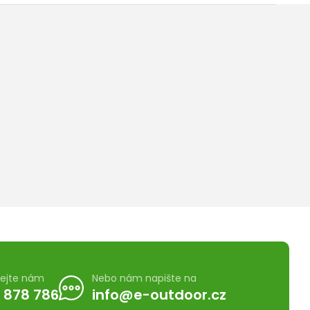
lejte nám
Nebo nám napište na
 878 786
info@e-outdoor.cz