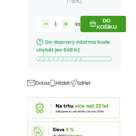
(-
20
%)
DO
ks
KOŠÍKU
Do dopravy zdarma bude
chybět jen
548
Kč
Dotaz
Hlídat
Sdílet