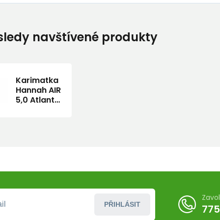
ledy navštívené produkty
Karimatka
Hannah AIR
5,0 Atlantic
Deep II
Zavo
PŘIHLÁSIT
775