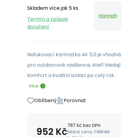
Skladem více jak 5 ks
Hannah
Termín a způsob
doručení
Nafukovací karimatka Air 5,0 je vhodná
pro outdoorové nadšence, kteří hledají
komfort a kvalitní izolaci po celý rok.
Více
Oblíbený
Porovnat
787
Kč
bez DPH
952
Kč
Běžná cena:
1 190
Kč