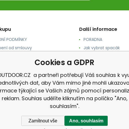
ákupu
Další informace
NÍ PODMÍNKY
PORADNA
ení od smlouvy
Jak vybrat spacák
TY
Jak vybrat batoh
Cookies a GDPR
NÉ A DOPRAVA
Jak vybrat karimatku
 osobních údajů
Reklamace
UTDOOR.CZ a partneři potřebují Váš souhlas k vyu
jednotlivých dat, aby Vám mimo jiné mohli ukazova
ormace týkající se Vašich zájmů pomocí personali
reklam. Souhlas udělíte kliknutím na políčko "Ano,
souhlasím".
Zamítnout vše
Ano, souhlasím