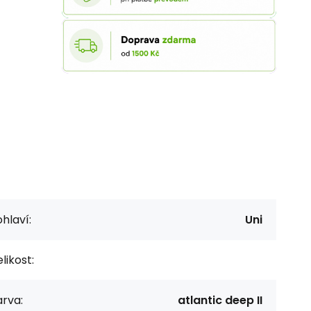
hlaví:
Uni
likost:
rva:
atlantic deep II