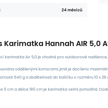
:
24 měsíců
s
Karimatka Hannah AIR 5,0 At
í karimatka Air 5,0 je vhodná pro outdoorové nadšence, kte
uována oddělenými komorami, jimiž je docíleno maximální
tnosti 540 g a sbalitelnosti do balíčku o rozměru 10 x 26
ce 5 cm a délce 185 cm je karimatka velmi pohodlná. Dod