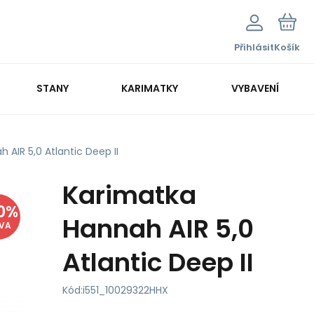
Přihlásit
Košík
STANY
KARIMATKY
VYBAVENÍ
 AIR 5,0 Atlantic Deep II
Karimatka
0
%
Hannah AIR 5,0
EVA
Atlantic Deep II
Kód:
i551_10029322HHX