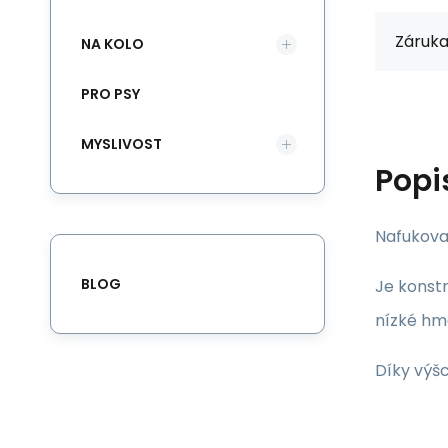
Záruka
NA KOLO
PRO PSY
MYSLIVOST
Popi
Nafukovac
BLOG
Je konstr
nízké hmo
Díky výš