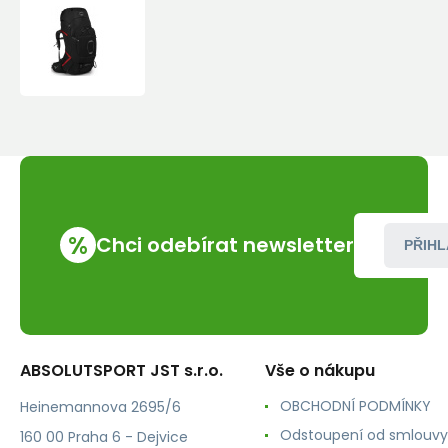
Batoh
Osprey
AETHER
PLUS
70
black
%
Chci odebírat newsletter
PŘIHL
ABSOLUTSPORT JST s.r.o.
Vše o nákupu
OBCHODNÍ PODMÍNKY
Heinemannova 2695/6
Odstoupení od smlouvy
160 00 Praha 6 - Dejvice