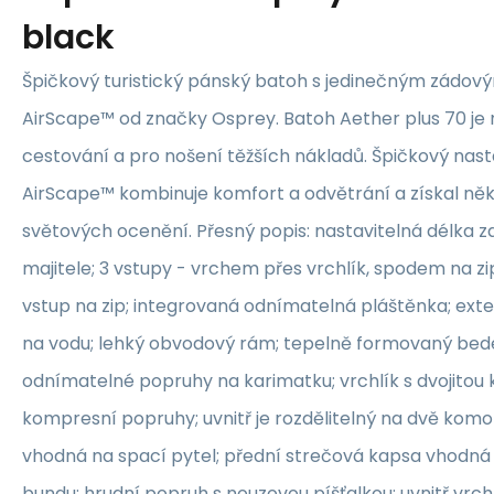
black
Špičkový turistický pánský batoh s jedinečným zádo
AirScape™ od značky Osprey. Batoh Aether plus 70 je
cestování a pro nošení těžších nákladů. Špičkový nas
AirScape™ kombinuje komfort a odvětrání a získal něk
světových ocenění. Přesný popis: nastavitelná délka z
majitele; 3 vstupy - vrchem přes vrchlík, spodem na zip
vstup na zip; integrovaná odnímatelná pláštěnka; ext
na vodu; lehký obvodový rám; tepelně formovaný bede
odnímatelné popruhy na karimatku; vrchlík s dvojitou
kompresní popruhy; uvnitř je rozdělitelný na dvě kom
vhodná na spací pytel; přední strečová kapsa vhodná
bundu; hrudní popruh s nouzovou píšťalkou; uvnitř vrchlí