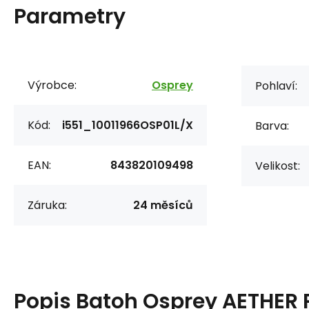
Parametry
Výrobce:
Osprey
Pohlaví:
Kód:
i551_10011966OSP01L/X
Barva:
EAN:
843820109498
Velikost:
Záruka:
24 měsíců
Popis
Batoh Osprey AETHER 