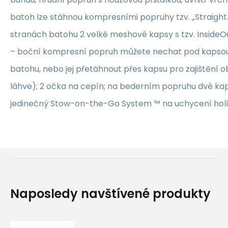
batoh lze stáhnou kompresními popruhy tzv. „Straigh
stranách batohu 2 velké meshové kapsy s tzv. Inside
– boční kompresní popruh můžete nechat pod kapsou
batohu, nebo jej přetáhnout přes kapsu pro zajištění 
láhve); 2 očka na cepín; na bederním popruhu dvě kaps
jedinečný Stow-on-the-Go System ™ na uchycení holí
Naposledy navštívené produkty