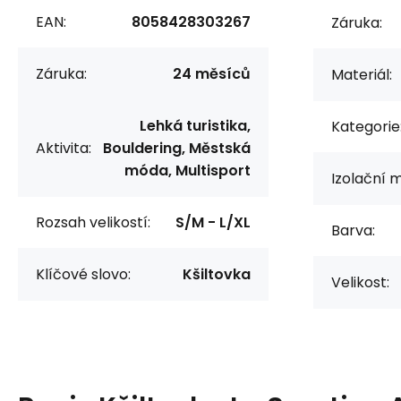
EAN:
8058428303267
Záruka:
Záruka:
24 měsíců
Materiál:
Lehká turistika,
Kategorie
Aktivita:
Bouldering, Městská
móda, Multisport
Izolační m
Rozsah velikostí:
S/M - L/XL
Barva:
Klíčové slovo:
Kšiltovka
Velikost: