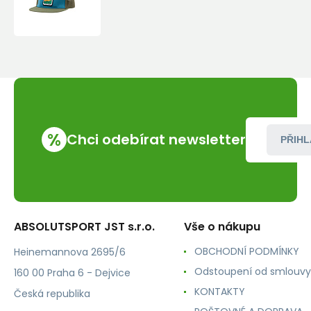
Sportiva
Always
Climbing
Hat
%
Chci odebírat newsletter
PŘIHL
ABSOLUTSPORT JST s.r.o.
Vše o nákupu
OBCHODNÍ PODMÍNKY
Heinemannova 2695/6
Odstoupení od smlouvy
160 00 Praha 6 - Dejvice
KONTAKTY
Česká republika