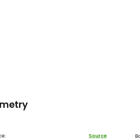
metry
ce:
Source
Ba