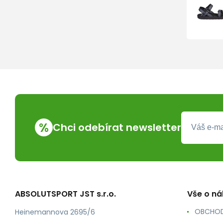
%
Chci odebírat newsletter
ABSOLUTSPORT JST s.r.o.
Vše o n
OBCHOD
Heinemannova 2695/6