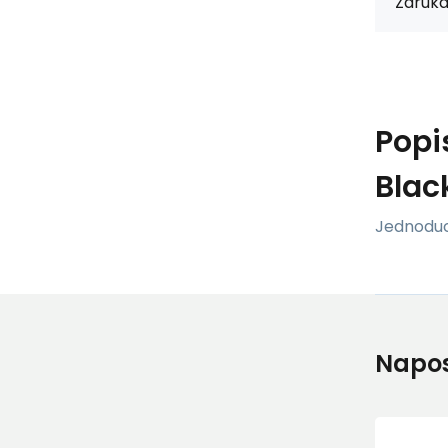
Záruka
Popi
Blac
Jednoduch
Napos