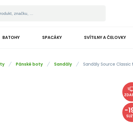
BATOHY
SPACÁKY
SVÍTILNY A ČELOVKY
ty
Pánské boty
Sandály
Sandály Source Classic 
ZDA
-
1
SL