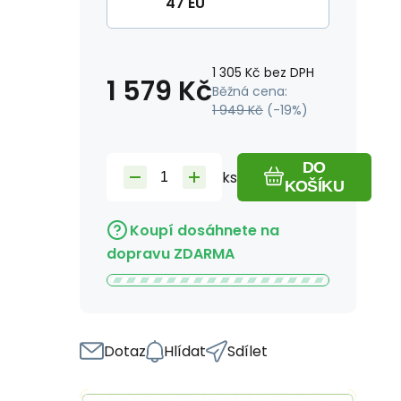
47 EU
1 305
Kč
bez DPH
1 579
Kč
Běžná cena:
1 949
Kč
(-
19
%)
DO
ks
KOŠÍKU
Koupí dosáhnete na
dopravu ZDARMA
Dotaz
Hlídat
Sdílet