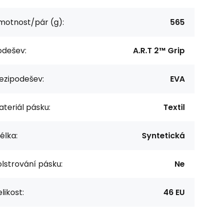
motnost/pár (g):
565
odešev:
A.R.T 2™ Grip
ezipodešev:
EVA
teriál pásku:
Textil
élka:
Syntetická
lstrování pásku:
Ne
likost:
46 EU