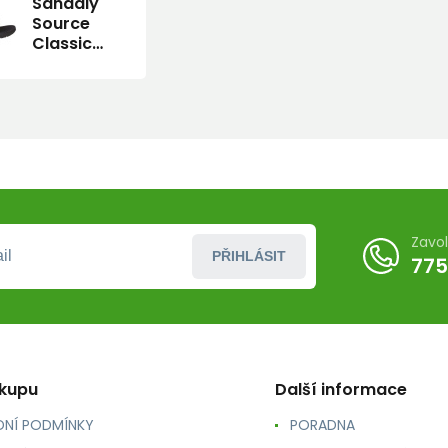
Sandály
Source
Classic
Men's
Chess
Black
Chess
Black
Zavo
PŘIHLÁSIT
775
ákupu
Další informace
NÍ PODMÍNKY
PORADNA