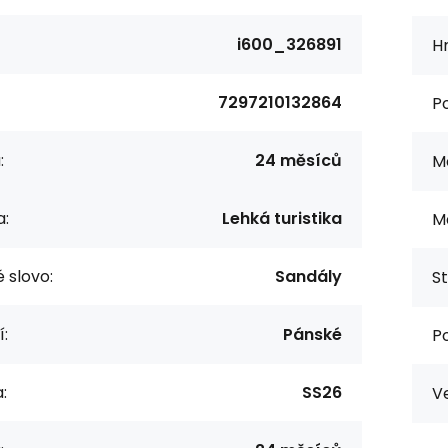
i600_326891
H
7297210132864
P
:
24 měsíců
M
a:
Lehká turistika
Ma
 slovo:
Sandály
St
í:
Pánské
Po
:
SS26
Ve