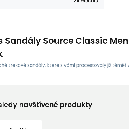
:
24 měsíců
s
Sandály Source Classic Men
k
é trekové sandály, které s vámi procestovaly již téměř 
ledy navštívené produkty