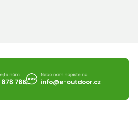
lejte nám
Nebo nám napište na
 878 786
info@e-outdoor.cz