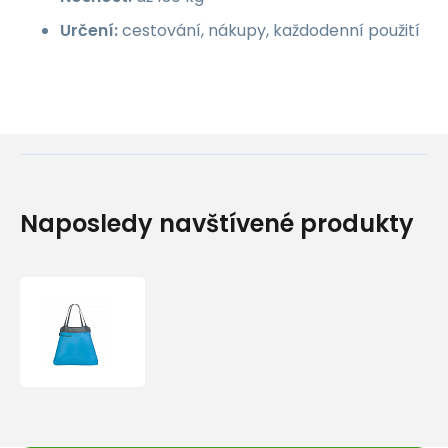
Určení:
cestování, nákupy, každodenní použití
Naposledy navštívené produkty
Sea
to
Summit
Ultra-
Sil
Shopping
Bag