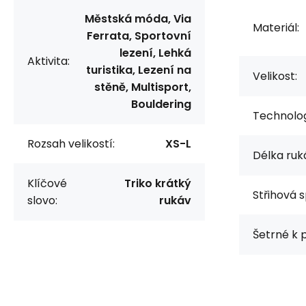
Městská móda, Via
Materiál:
Ferrata, Sportovní
lezení, Lehká
Aktivita:
turistika, Lezení na
Velikost:
stěně, Multisport,
Bouldering
Technolog
Rozsah velikostí:
XS-L
Délka ruk
Klíčové
Triko krátký
Střihová s
slovo:
rukáv
Šetrné k p