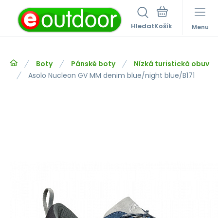
Hledat
Menu
Boty
Pánské boty
Nízká turistická obuv
Asolo Nucleon GV MM denim blue/night blue/B171