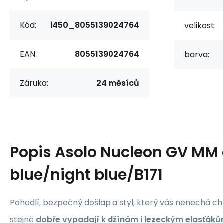
Kód:
i450_8055139024764
velikost:
EAN:
8055139024764
barva:
Záruka:
24 měsíců
Popis
Asolo Nucleon GV MM
blue/night blue/B171
Pohodlí, bezpečný došlap a styl, který vás nenechá ch
stejně
dobře vypadají k džínám i lezeckým elasťák