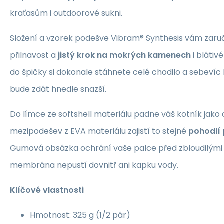
kraťasům i outdoorové sukni.
Složení a vzorek podešve Vibram® Synthesis vám zar
přilnavost a
jistý krok na mokrých kamenech
i blátiv
do špičky si dokonale stáhnete celé chodilo a sebevíc
bude zdát hnedle snazší.
Do límce ze softshell materiálu padne váš kotník jako
mezipodešev z EVA materiálu zajistí to stejné
pohodlí 
Gumová obsázka ochrání vaše palce před zbloudilým
membrána nepustí dovnitř ani kapku vody.
Klíčové vlastnosti
Hmotnost: 325 g (1/2 pár)