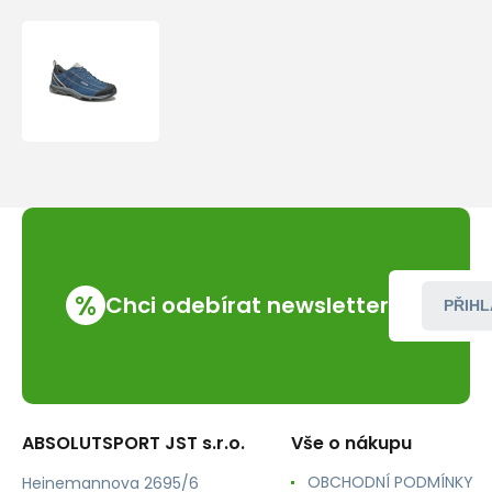
Asolo
Nucleon
GV
MM
denim
blue/night
blue/B171
%
Chci odebírat newsletter
PŘIHL
ABSOLUTSPORT JST s.r.o.
Vše o nákupu
OBCHODNÍ PODMÍNKY
Heinemannova 2695/6