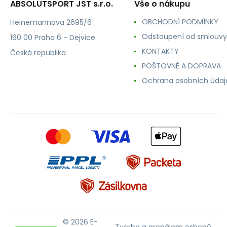
ABSOLUTSPORT JST s.r.o.
Vše o nákupu
OBCHODNÍ PODMÍNKY
Heinemannova 2695/6
Odstoupení od smlouvy
160 00 Praha 6 - Dejvice
KONTAKTY
Česká republika
POŠTOVNÉ A DOPRAVA
Ochrana osobních údaj
© 2026 E-