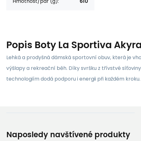
Hmotnost/pár (g):
610
Popis
Boty La Sportiva Akyr
Lehká a prodyšná dámská sportovní obuv, která je vhod
výšlapy a rekreační běh. Díky svršku z třívstvé síťovin
technologiím dodá podporu i energii při každém kroku.
Naposledy navštívené produkty