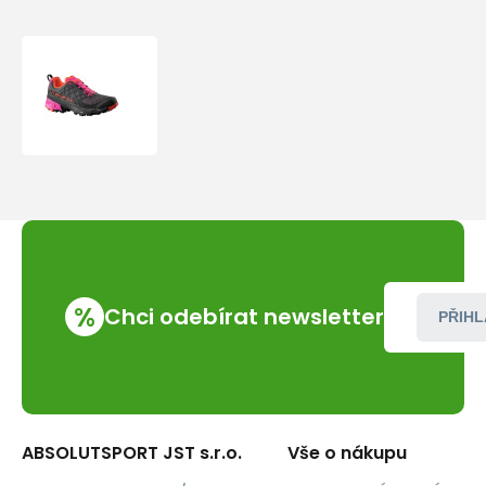
Boty
La
Sportiva
Akyra
II
Woman
%
Chci odebírat newsletter
PŘIHL
ABSOLUTSPORT JST s.r.o.
Vše o nákupu