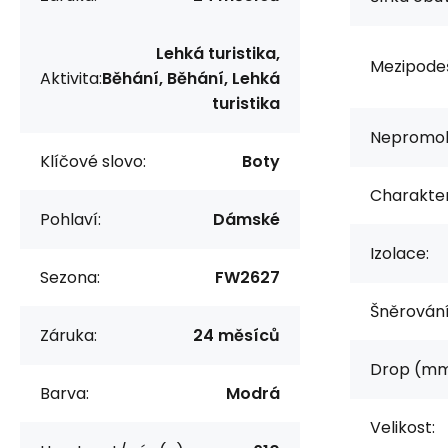
Lehká turistika,
Mezipode
Aktivita:
Běhání, Běhání, Lehká
turistika
Nepromok
Klíčové slovo:
Boty
Charakter
Pohlaví:
Dámské
Izolace:
Sezona:
FW2627
Šněrování
Záruka:
24 měsíců
Drop (mm
Barva:
Modrá
Velikost: