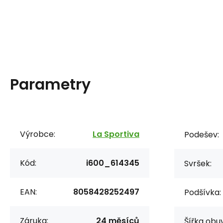
Parametry
Výrobce:
La Sportiva
Podešev:
Kód:
i600_614345
Svršek:
EAN:
8058428252497
Podšívka:
Záruka:
24 měsíců
Šířka obuv