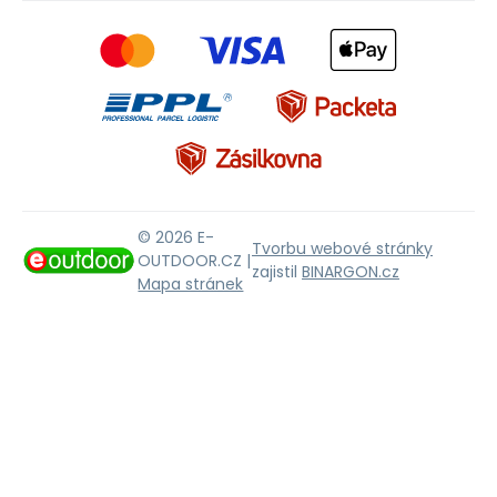
© 2026 E-
Tvorbu webové stránky
OUTDOOR.CZ |
zajistil
BINARGON.cz
Mapa stránek