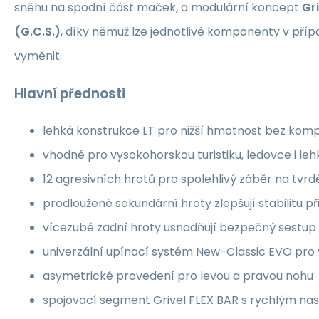
sněhu na spodní část maček, a modulární koncept
Gr
(G.C.S.)
, díky němuž lze jednotlivé komponenty v pří
vyměnit.
Hlavní přednosti
lehká konstrukce LT pro nižší hmotnost bez komp
vhodné pro vysokohorskou turistiku, ledovce i lehk
12 agresivních hrotů pro spolehlivý záběr na tvrd
prodloužené sekundární hroty zlepšují stabilitu p
vícezubé zadní hroty usnadňují bezpečný sestup
univerzální upínací systém New-Classic EVO pro v
asymetrické provedení pro levou a pravou nohu
spojovací segment Grivel FLEX BAR s rychlým nas