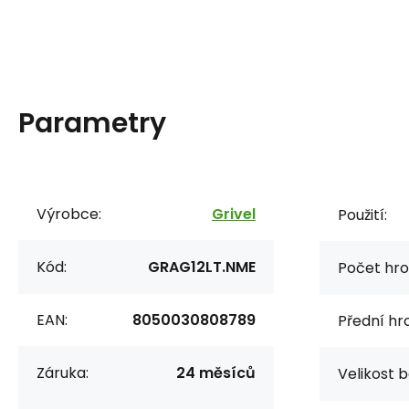
Parametry
Výrobce:
Grivel
Použití:
Kód:
GRAG12LT.NME
Počet hro
EAN:
8050030808789
Přední hro
Záruka:
24 měsíců
Velikost b