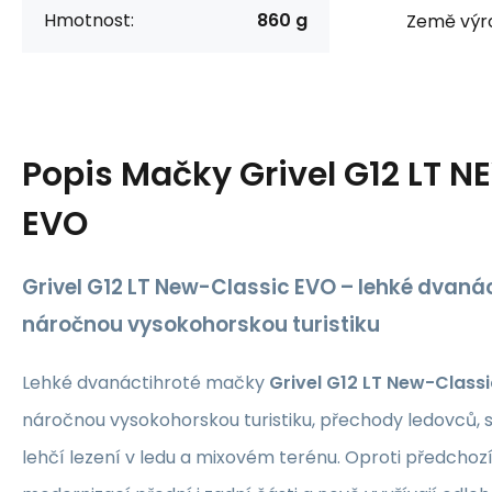
Hmotnost:
860 g
Země výr
Popis
Mačky Grivel G12 LT 
EVO
Grivel G12 LT New-Classic EVO – lehké dvaná
náročnou vysokohorskou turistiku
Lehké dvanáctihroté mačky
Grivel G12 LT New-Class
náročnou vysokohorskou turistiku, přechody ledovců, 
lehčí lezení v ledu a mixovém terénu. Oproti předchoz