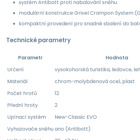
systém Antibott proti nabalování sněhu
modulární konstrukce Grivel Crampon System (G.
kompaktní provedení pro snadné sbalení do ba
Technické parametry
Parametr
Hodnota
Určení
vysokohorská turistika, ledovce, le
Materiál
chrom-molybdenová ocel, plast
Počet hrotů
12
Přední hroty
2
Upínací systém
New-Classic EVO
Vyhazovače sněhu
ano (Antibott)