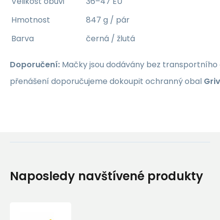
Velikost obuvi
36–47 EU
Hmotnost
847 g / pár
Barva
černá / žlutá
Doporučení:
Mačky jsou dodávány bez transportního 
přenášení doporučujeme dokoupit ochranný obal
Gri
Naposledy navštívené produkty
Mačky