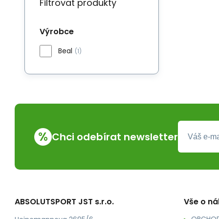
Filtrovat produkty
Výrobce
Beal
(1)
%
Chci odebírat newsletter
ABSOLUTSPORT JST s.r.o.
Vše o n