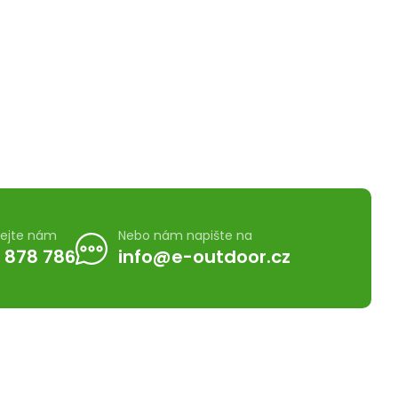
lejte nám
Nebo nám napište na
 878 786
info@e-outdoor.cz