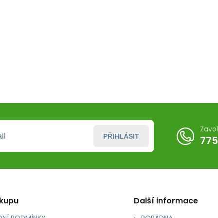
Zavo
PŘIHLÁSIT
775
ákupu
Další informace