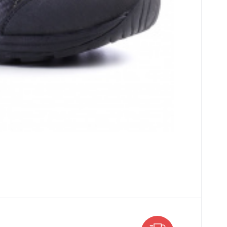
716_6325
ce jak 5 ks