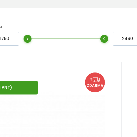
a
326
ak 5 ks
měsíců
Kč
 25 HydorTex corteccia arancio
36 EU
41 EU
39 EU
44 EU
ZDARMA
IANT
)
 a městě.