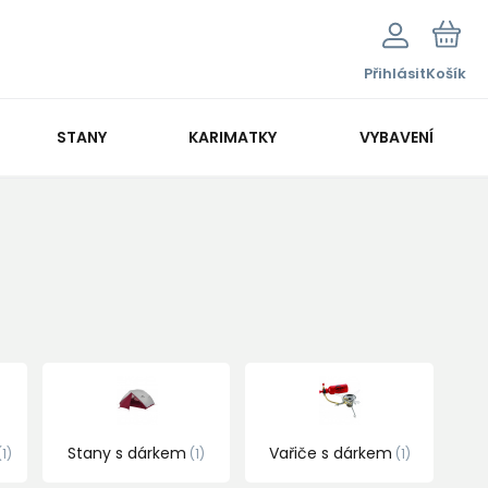
Přihlásit
Košík
STANY
KARIMATKY
VYBAVENÍ
Stany s dárkem
Vařiče s dárkem
1
1
1