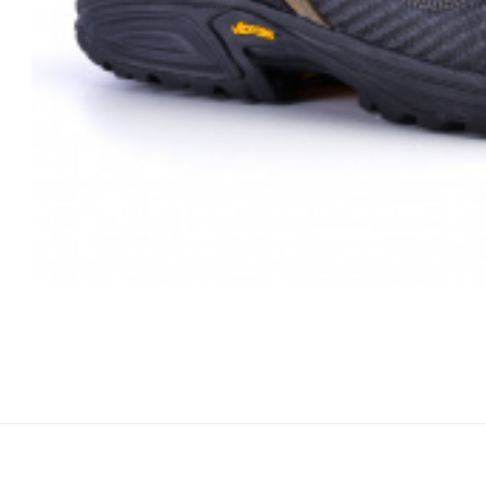
Kód:
i
Skladem ví
Mondeox