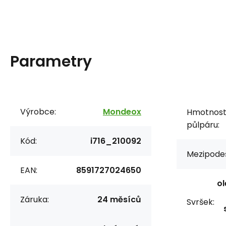
Parametry
Výrobce:
Mondeox
Hmotnos
půlpáru:
Kód:
i716_210092
Mezipode
EAN:
8591727024650
ol
Záruka:
24 měsíců
Svršek: