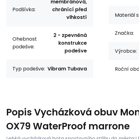
membránová,
Podšívka:
chránící před
Materiál s
vlhkostí
Značka:
2 - zpevněná
Ohebnost
konstrukce
podešve:
podešve
Výrobce:
Typ podešve:
Vibram Tubava
Roční obd
Popis
Vycházková obuv Mon
OX79 WaterProof marrone
Lehká vycházková bota sportovního střihu do města i 