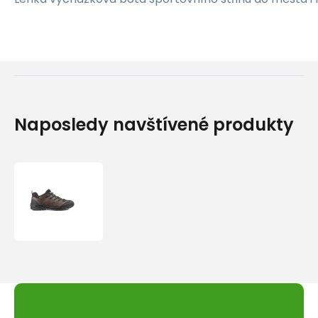
Naposledy navštívené produkty
Vycházková
obuv
Mondeox
Nitron
OX79
WaterProof
marrone