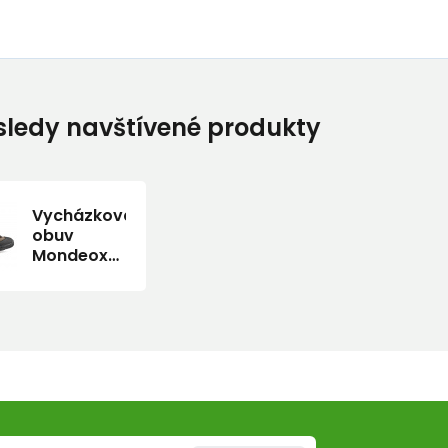
ledy navštívené produkty
Vycházková
obuv
Mondeox
Gravity
OX5
WaterProof
corteccia