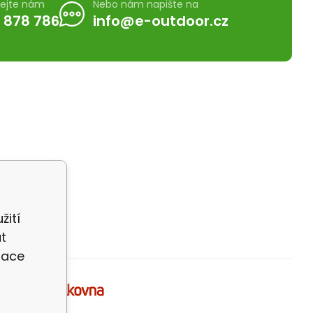
lejte nám
Nebo nám napište na
 878 786
info@e-outdoor.cz
žití
t
zace