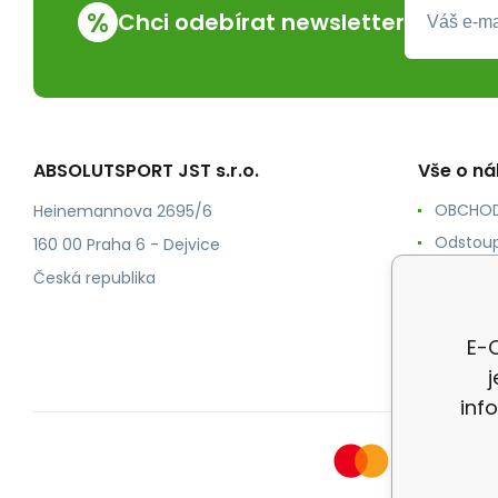
%
Chci odebírat newsletter
ABSOLUTSPORT JST s.r.o.
Vše o n
OBCHOD
Heinemannova 2695/6
Odstoup
160 00 Praha 6 - Dejvice
KONTAK
Česká republika
POŠTOV
Ochrana
E-O
inf