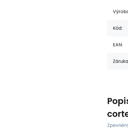
Výrob
Kód:
EAN:
Záruka
Popi
cort
Zpevněný