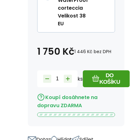
WaterProof
corteccia
Velikost 38
EU
1 750
Kč
1 446
Kč
bez DPH
DO
ks
KOŠÍKU
Koupí dosáhnete na
dopravu ZDARMA
Dotaz
Hlídat
Sdílet