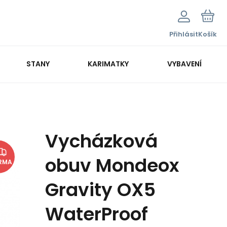
Přihlásit
Košík
STANY
KARIMATKY
VYBAVENÍ
Vycházková
obuv Mondeox
RMA
Gravity OX5
WaterProof