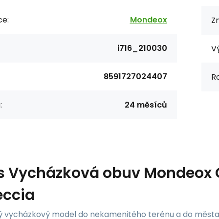
ce:
Mondeox
Z
i716_210030
V
8591727024407
R
:
24 měsíců
s
Vycházková obuv Mondeox G
eccia
 vycházkový model do nekamenitého terénu a do města