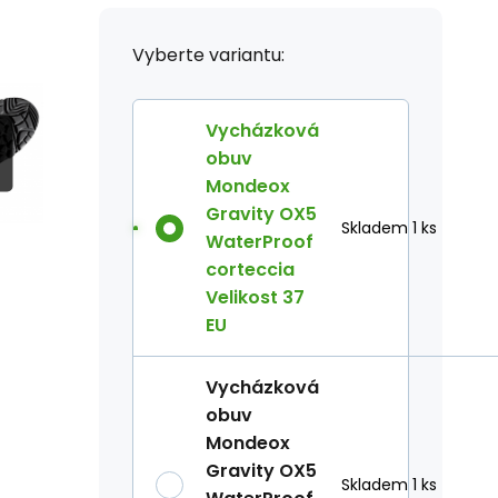
Vyberte variantu:
Vycházková
obuv
Mondeox
Gravity OX5
Skladem 1 ks
WaterProof
corteccia
Velikost 37
EU
Vycházková
obuv
Mondeox
Gravity OX5
Skladem 1 ks