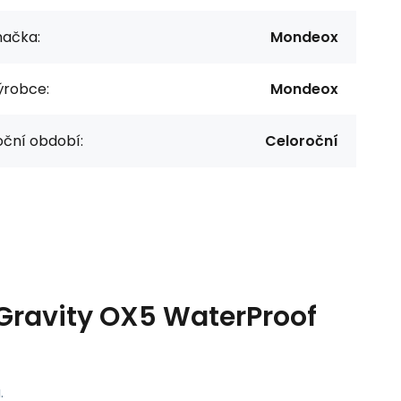
načka:
Mondeox
ýrobce:
Mondeox
oční období:
Celoroční
ravity OX5 WaterProof
.