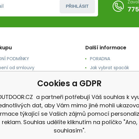
Zavo
PŘIHLÁSIT
775
ákupu
Další informace
NÍ PODMÍNKY
PORADNA
ení od smlouvy
Jak vybrat spacák
TY
Jak vybrat batoh
Cookies a GDPR
NÉ A DOPRAVA
Jak vybrat karimatku
 osobních údajů
Reklamace
UTDOOR.CZ a partneři potřebují Váš souhlas k vyu
jednotlivých dat, aby Vám mimo jiné mohli ukazova
ormace týkající se Vašich zájmů pomocí personali
reklam. Souhlas udělíte kliknutím na políčko "Ano,
souhlasím".