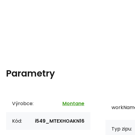
Parametry
Výrobce:
Montane
workNam
Kód:
i549_MTEXHOAKN16
Typ zipu: