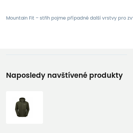
Mountain Fit – střih pojme případné další vrstvy pro z
Naposledy navštívené produkty
Montane
TENACITY
XT
HOODIE-
OAK
GREEN-