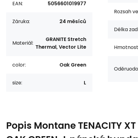
EAN:
5056601019977
Rozsah vel
Záruka:
24 měsíců
Délka zad 
GRANITE Stretch
Materiál:
Thermal, Vector Lite
Hmotnost 
color:
Oak Green
Oděruodol
size:
L
Popis
Montane TENACITY XT