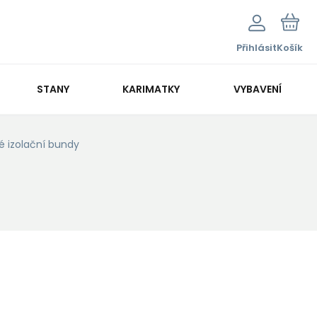
Přihlásit
Košík
STANY
KARIMATKY
VYBAVENÍ
é izolační bundy