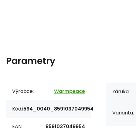
Parametry
Výrobce:
Warmpeace
Záruka:
Kód:
i594_0040_8591037049954
Varianta:
EAN:
8591037049954