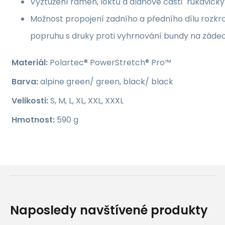
Vyztužení ramen, loktů a dlaňové části "rukavičky
Možnost propojení zadního a předního dílu roz
popruhu s druky proti vyhrnování bundy na záde
Materiál:
Polartec® PowerStretch® Pro™
Barva:
alpine green/ green, black/ black
Velikosti:
S, M, L, XL, XXL, XXXL
Hmotnost:
590 g
Naposledy navštívené produkty