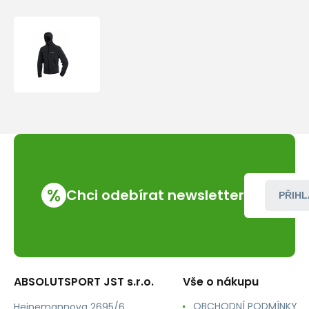
Bunda
Warmpeace
SNEAKER
%
Chci odebírat newsletter
PŘIHL
ABSOLUTSPORT JST s.r.o.
Vše o nákupu
OBCHODNÍ PODMÍNKY
Heinemannova 2695/6