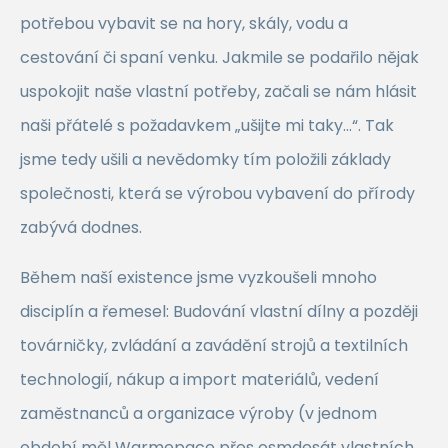
potřebou vybavit se na hory, skály, vodu a
cestování či spaní venku. Jakmile se podařilo nějak
uspokojit naše vlastní potřeby, začali se nám hlásit
naši přátelé s požadavkem „ušijte mi taky…“. Tak
jsme tedy ušili a nevědomky tím položili základy
společnosti, která se výrobou vybavení do přírody
zabývá dodnes.
Během naší existence jsme vyzkoušeli mnoho
disciplín a řemesel: Budování vlastní dílny a později
továrničky, zvládání a zavádění strojů a textilních
technologií, nákup a import materiálů, vedení
zaměstnanců a organizace výroby (v jednom
období měl Warmepace přes osmdesát vlastních