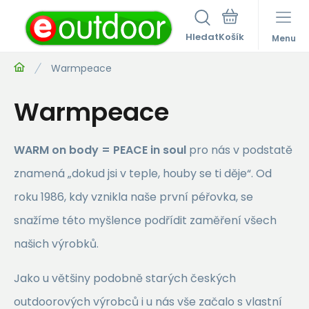
Hledat
Menu
Warmpeace
Warmpeace
WARM on body = PEACE in soul
pro nás v podstatě
znamená „dokud jsi v teple, houby se ti děje“. Od
roku 1986, kdy vznikla naše první péřovka, se
snažíme této myšlence podřídit zaměření všech
našich výrobků.
Jako u většiny podobně starých českých
outdoorových výrobců i u nás vše začalo s vlastní