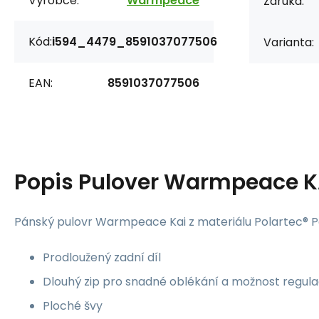
Výrobce:
Warmpeace
Záruka:
Kód:
i594_4479_8591037077506
Varianta:
EAN:
8591037077506
Popis
Pulover Warmpeace K
Pánský pulovr Warmpeace Kai z materiálu Polartec® 
Prodloužený zadní díl
Dlouhý zip pro snadné oblékání a možnost regula
Ploché švy