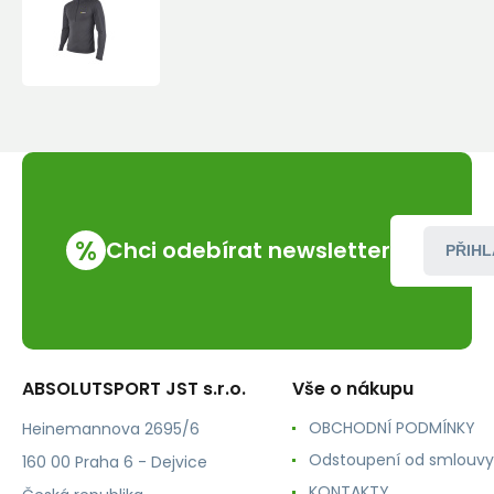
Pulover
Warmpeace
KAI
%
Chci odebírat newsletter
PŘIHL
ABSOLUTSPORT JST s.r.o.
Vše o nákupu
OBCHODNÍ PODMÍNKY
Heinemannova 2695/6
Odstoupení od smlouvy
160 00 Praha 6 - Dejvice
KONTAKTY