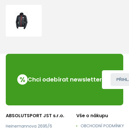
Ferrino
-
Viedma
Jacket
Men's
%
Chci odebírat newsletter
PŘIHL
ABSOLUTSPORT JST s.r.o.
Vše o nákupu
OBCHODNÍ PODMÍNKY
Heinemannova 2695/6