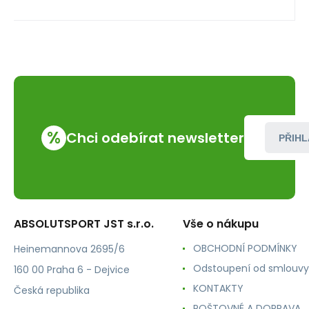
%
Chci odebírat newsletter
PŘIHL
ABSOLUTSPORT JST s.r.o.
Vše o nákupu
OBCHODNÍ PODMÍNKY
Heinemannova 2695/6
Odstoupení od smlouvy
160 00 Praha 6 - Dejvice
KONTAKTY
Česká republika
POŠTOVNÉ A DOPRAVA