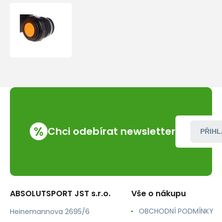
Esbit
Uzávěr
mačkací
VF
%
Chci odebírat newsletter
PŘIHL
ABSOLUTSPORT JST s.r.o.
Vše o nákupu
OBCHODNÍ PODMÍNKY
Heinemannova 2695/6