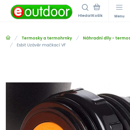
Hledat
Menu
Termosky a termohrnky
Náhradní díly - termo
Esbit Uzávěr mačkací VF