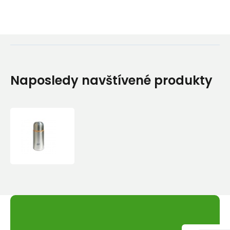
Naposledy navštívené produkty
Termoska
Esbit
STEEL
750
ml